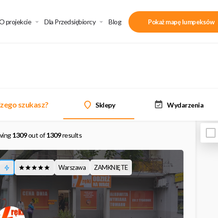
O projekcie
Dla Przedsiębiorcy
Blog
Pokaż mapę lumpeksów
zego szukasz?
Sklepy
Wydarzenia
wing
1309
out of
1309
results
Warszawa
ZAMKNIĘTE