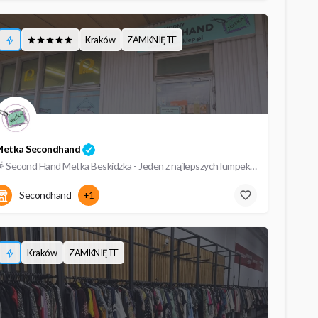
Kraków
ZAMKNIĘTE
etka Secondhand
🌟 Second Hand Metka Beskidzka - Jeden z najlepszych lumpeksów w Krakowie (TOP 5) Odwiedź Lumpeks Metka…
09:00 - 18:00
Beskidzka 30
Secondhand
+1
Kraków
ZAMKNIĘTE