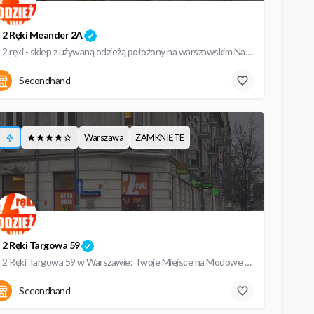
 2 Ręki Meander 2A
Z 2 ręki - sklep z używaną odzieżą położony na warszawskim Natolinie
09:00 - 19:00
Meander 2a
Secondhand
Warszawa
ZAMKNIĘTE
 2 Ręki Targowa 59
Z 2 Ręki Targowa 59 w Warszawie: Twoje Miejsce na Modowe Początki Jeśli szukasz niepowtarzalnych, a zarazem…
09:00 - 19:00
Targowa 59
Secondhand