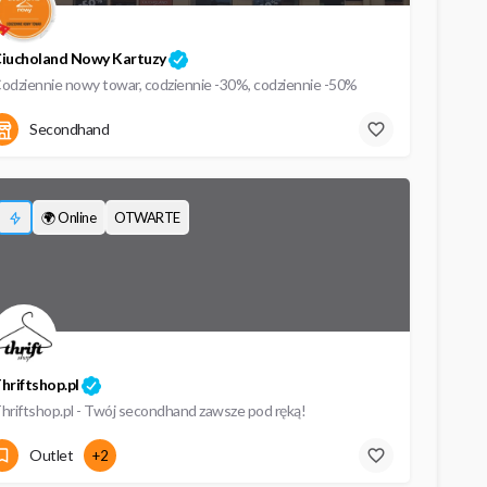
iucholand Nowy Kartuzy
odziennie nowy towar, codziennie -30%, codziennie -50%
Plac Świętego Brunona 2
Secondhand
🌍 Online
OTWARTE
hriftshop.pl
hriftshop.pl - Twój secondhand zawsze pod ręką!
Szczecin
Outlet
+2