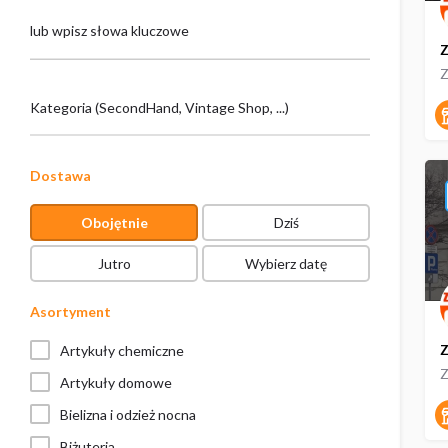
lub wpisz słowa kluczowe
Z
Kategoria (SecondHand, Vintage Shop, ...)
Dostawa
Obojętnie
Dziś
Jutro
Wybierz datę
Asortyment
Z
Artykuły chemiczne
Artykuły domowe
Bielizna i odzież nocna
Biżuteria