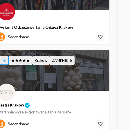
yskont Odzieżowy Tania Odzież Kraków
09:00 - 20:00
Secondhand
Kraków
ZAMKNIĘTE
estis Kraków
tarannie wyselekcjonowana, tania <a href=
Secondhand