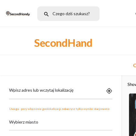
SecondHand
C
Sho
Wpisz adres lub wczytaj lokalizację
Uwaga - przy włączeniu geolokalizacji zobaczysz tylko wyniki stacjonarne
Wybierz miasto