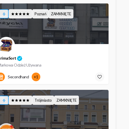
Poznań
ZAMKNIĘTE
rimaSort
arkowa Odzież Używana
10:00 - 17:00
Jana Henryka Dąbrowskiego 75/3
Secondhand
+1
Trójmiasto
ZAMKNIĘTE