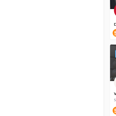
D
V
S