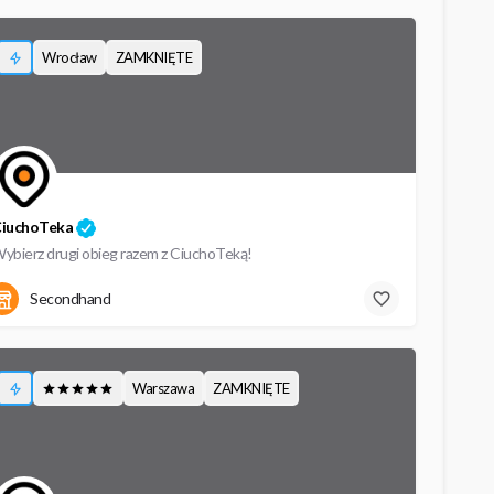
Wrocław
ZAMKNIĘTE
iuchoTeka
ybierz drugi obieg razem z CiuchoTeką!
Hermanowska 63
Secondhand
Warszawa
ZAMKNIĘTE