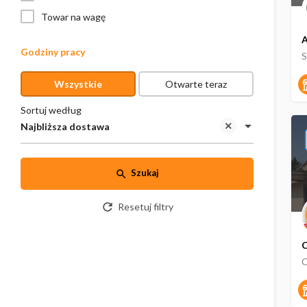
Towar na wagę
A
Godziny pracy
S
Wszystkie
Otwarte teraz
Sortuj według
Najbliższa dostawa
Szukaj
Resetuj filtry
C
C