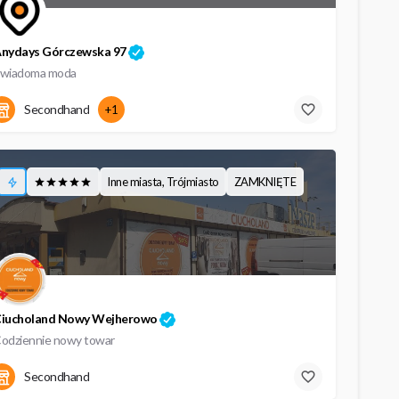
nydays Górczewska 97
wiadoma moda
Górczewska 97
Secondhand
+1
Inne miasta, Trójmiasto
ZAMKNIĘTE
iucholand Nowy Wejherowo
odziennie nowy towar
10 Lutego
Secondhand