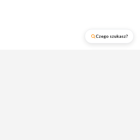
Czego szukasz?
Najnowsze wpisy na naszym
blogu
Zobacz rankingi lumpeksów, poradniki i
wskazówki dotyczące zakupów w
lumpeksach