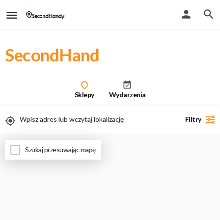
SecondHand
Sklepy
Wydarzenia
Filtry
Uwaga - przy włączeniu geolokalizacji zobaczysz tylko wyniki stacjonarne
Szukaj przesuwając mapę