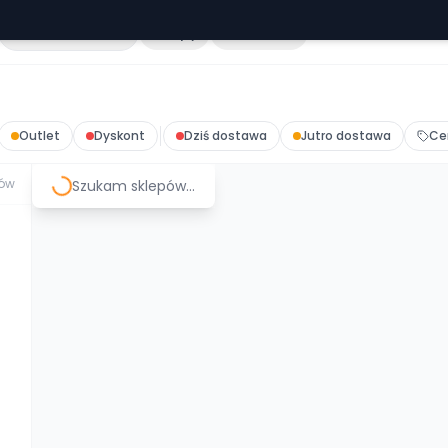
Cała Polska
Sklepy
Hurtownie
Outlet
Dyskont
Dziś dostawa
Jutro dostawa
Ce
ów
Szukam sklepów...