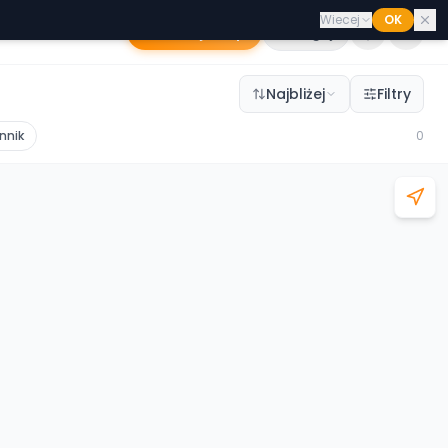
Wiecej
OK
Dodaj sklep
Zaloguj
Najbliżej
Filtry
nnik
0
Leaflet
|
©
OpenStreetMap
©
CARTO