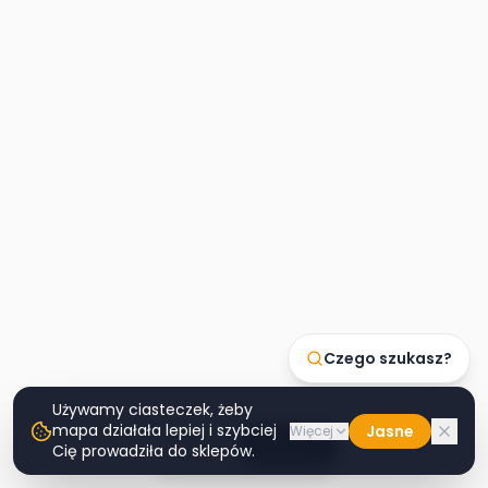
Czego szukasz?
Używamy ciasteczek, żeby
mapa działała lepiej i szybciej
Jasne
Więcej
Lista
Mapa
Cię prowadziła do sklepów.