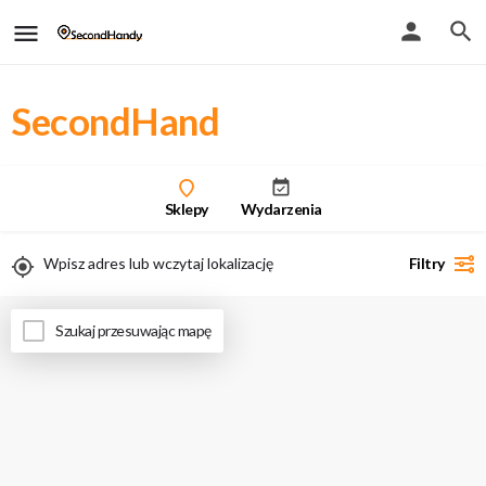
SecondHand
Sklepy
Wydarzenia
Filtry
Uwaga - przy włączeniu geolokalizacji zobaczysz tylko wyniki stacjonarne
Szukaj przesuwając mapę