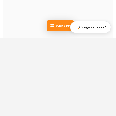
Widok listy
Czego szukasz?
Dlaczego warto wybierać
używane ubrania ciążowe w