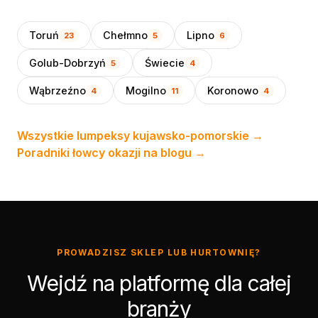
Toruń
Chełmno
Lipno
23
5
6
Golub-Dobrzyń
Świecie
5
4
Wąbrzeźno
Mogilno
Koronowo
4
11
4
Wszystkie lumpeksy kujawsko-pomorskie →
Poradniki łowcy okazji na blogu →
PROWADZISZ SKLEP LUB HURTOWNIĘ?
Wejdź na platformę dla całej
branży