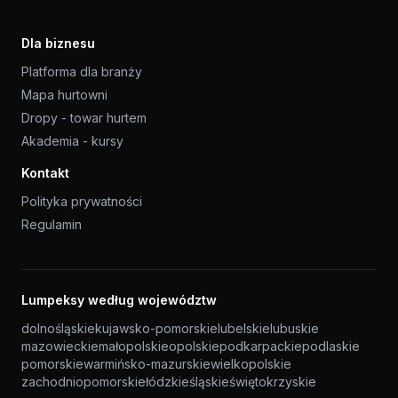
Dla biznesu
Platforma dla branży
Mapa hurtowni
Dropy - towar hurtem
Akademia - kursy
Kontakt
Polityka prywatności
Regulamin
Lumpeksy według województw
dolnośląskie
kujawsko-pomorskie
lubelskie
lubuskie
mazowieckie
małopolskie
opolskie
podkarpackie
podlaskie
pomorskie
warmińsko-mazurskie
wielkopolskie
zachodniopomorskie
łódzkie
śląskie
świętokrzyskie