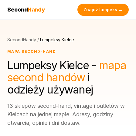
Second
Handy
Znajdź lumpeks →
SecondHandy
/
Lumpeksy Kielce
MAPA SECOND-HAND
Lumpeksy Kielce -
mapa
second handów
i
odzieży używanej
13 sklepów second-hand, vintage i outletów w
Kielcach na jednej mapie. Adresy, godziny
otwarcia, opinie i dni dostaw.