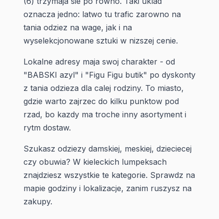
(6) trzymaja sie po rowno. Taki uklad
oznacza jedno: latwo tu trafic zarowno na
tania odziez na wage, jak i na
wyselekcjonowane sztuki w nizszej cenie.
Lokalne adresy maja swoj charakter - od
"BABSKI azyl" i "Figu Figu butik" po dyskonty
z tania odzieza dla calej rodziny. To miasto,
gdzie warto zajrzec do kilku punktow pod
rzad, bo kazdy ma troche inny asortyment i
rytm dostaw.
Szukasz odziezy damskiej, meskiej, dzieciecej
czy obuwia? W kieleckich lumpeksach
znajdziesz wszystkie te kategorie. Sprawdz na
mapie godziny i lokalizacje, zanim ruszysz na
zakupy.