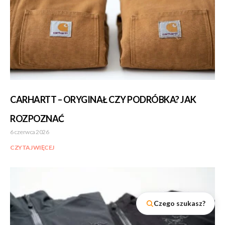
CARHARTT – ORYGINAŁ CZY PODRÓBKA? JAK
ROZPOZNAĆ
6 czerwca 2026
CZYTAJ WIĘCEJ
Czego szukasz?