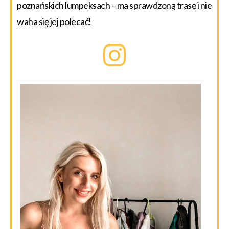
poznańskich lumpeksach – ma sprawdzoną trasę i nie
waha się jej polecać!