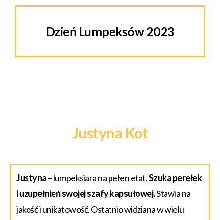
Dzień Lumpeksów 2023
Justyna Kot
Justyna
– lumpeksiara na pełen etat.
Szuka perełek
i uzupełnień swojej szafy kapsułowej.
Stawia na
jakość i unikatowość. Ostatnio widziana w wielu