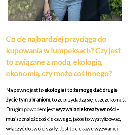
Co cię najbardziej przyciąga do
kupowania w lumpeksach? Czy jest
to związane z modą, ekologią,
ekonomią, czy może coś innego?
Na pewno jest to
ekologia i to że mogę dać drugie
życie tym ubraniom,
to że przydadzą się jeszcze komuś.
Drugim powodem jest
wyzwalanie kreatywności
–
musisz znaleźć coś ciekawego, jakoś to wystylizować,
włączyć do swojej szafy. Jest to ciekawe wyzwanie i