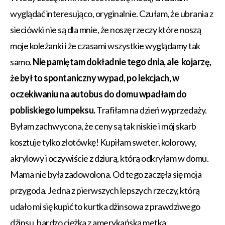
wyglądać interesująco, oryginalnie. Czułam, że ubrania z
sieciówki nie są dla mnie, że noszę rzeczy które noszą
moje koleżanki i że czasami wszystkie wyglądamy tak
samo.
Nie pamiętam dokładnie tego dnia, ale kojarzę,
że był to spontaniczny wypad, po lekcjach, w
oczekiwaniu na autobus do domu wpadłam do
pobliskiego lumpeksu.
Trafiłam na dzień wyprzedaży.
Byłam zachwycona, że ceny są tak niskie i mój skarb
kosztuje tylko złotówkę! Kupiłam sweter, kolorowy,
akrylowy i oczywiście z dziurą, którą odkryłam w domu.
Mama nie była zadowolona. Od tego zaczęła się moja
przygoda. Jedna z pierwszych lepszych rzeczy, którą
udało mi się kupić to kurtka dżinsowa z prawdziwego
dżinsu, bardzo ciężka z amerykańską metką.