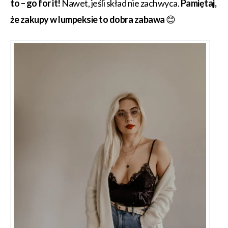
to – go for it!
Nawet, jeśli skład nie zachwyca.
Pamiętaj,
że zakupy w lumpeksie to dobra zabawa
😊