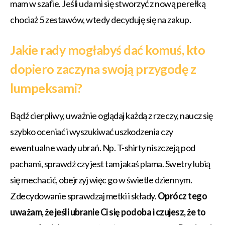
mam w szafie. Jeśli uda mi się stworzyć z nową perełką
chociaż 5 zestawów, wtedy decyduję się na zakup.
Jakie rady mogłabyś dać komuś, kto
dopiero zaczyna swoją przygodę z
lumpeksami?
Bądź cierpliwy, uważnie oglądaj każdą z rzeczy, naucz się
szybko oceniać i wyszukiwać uszkodzenia czy
ewentualne wady ubrań. Np. T-shirty niszczeją pod
pachami, sprawdź czy jest tam jakaś plama. Swetry lubią
się mechacić, obejrzyj więc go w świetle dziennym.
Zdecydowanie sprawdzaj metki i składy.
Oprócz tego
uważam, że jeśli ubranie Ci się podoba i czujesz, że to