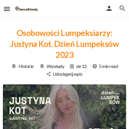
Osobowości Lumpeksiarzy:
Justyna Kot. Dzień Lumpeksów
2023
Historie
Wywiady
sie 12
5 min read
Udostępnij wpis