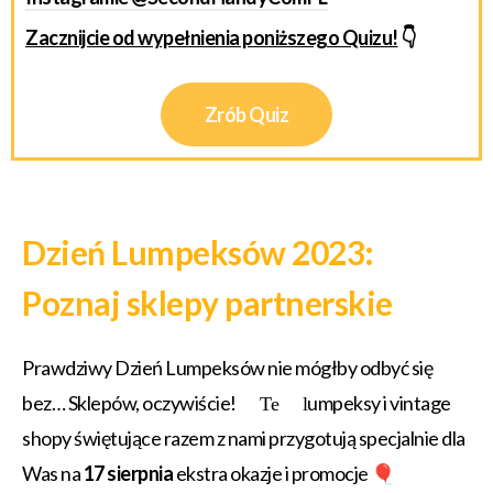
Zacznijcie od wypełnienia poniższego Quizu!
👇
Zrób Quiz
Dzień Lumpeksów 2023:
Poznaj sklepy partnerskie
Prawdziwy Dzień Lumpeksów nie mógłby odbyć się
bez… Sklepów, oczywiście!
umpeksy i vintage
Te l
shopy świętujące razem z nami przygotują specjalnie dla
Was na
17 sierpnia
ekstra okazje i promocje
🎈