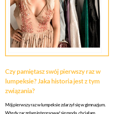
Czy pamiętasz swój pierwszy raz w
lumpeksie? Jaka historia jest z tym
związania?
Mój pierwszy raz w lumpeksie zdarzył się w gimnazjum.
Wtedy zaczęłam interesować się modą, chciałam