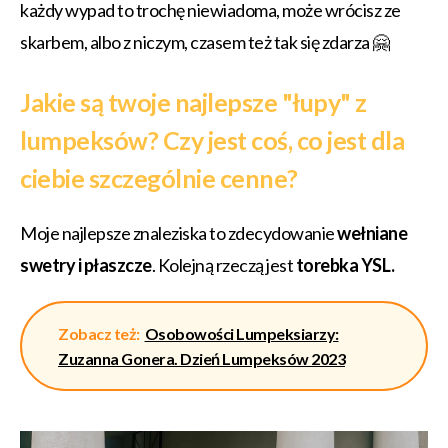
każdy wypad to trochę niewiadoma, może wrócisz ze
skarbem, albo z niczym, czasem też tak się zdarza 🤗
Jakie są twoje najlepsze "łupy" z
lumpeksów? Czy jest coś, co jest dla
ciebie szczególnie cenne?
Moje najlepsze znaleziska to zdecydowanie
wełniane
swetry i płaszcze
. Kolejną rzeczą jest
torebka YSL.
Zobacz też:
Osobowości Lumpeksiarzy:
Zuzanna Gonera. Dzień Lumpeksów 2023