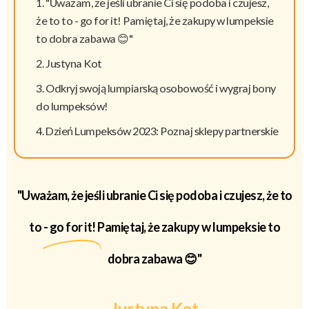
"Uważam, że jeśli ubranie Ci się podoba i czujesz,
że to to - go for it! Pamiętaj, że zakupy w lumpeksie
to dobra zabawa 😊"
Justyna Kot
Odkryj swoją lumpiarską osobowość i wygraj bony
do lumpeksów!
Dzień Lumpeksów 2023: Poznaj sklepy partnerskie
"Uważam, że jeśli ubranie Ci się podoba i czujesz, że to
to -
go for it!
Pamiętaj, że zakupy w lumpeksie to
dobra zabawa 😊"
Justyna Kot