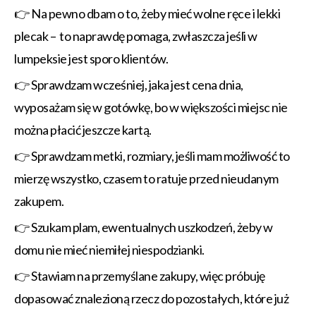
👉 Na pewno dbam o to, żeby mieć wolne ręce i lekki
plecak – to naprawdę pomaga, zwłaszcza jeśli w
lumpeksie jest sporo klientów.
👉 Sprawdzam wcześniej, jaka jest cena dnia,
wyposażam się w gotówkę, bo w większości miejsc nie
można płacić jeszcze kartą.
👉 Sprawdzam metki, rozmiary, jeśli mam możliwość to
mierzę wszystko, czasem to ratuje przed nieudanym
zakupem.
👉 Szukam plam, ewentualnych uszkodzeń, żeby w
domu nie mieć niemiłej niespodzianki.
👉 Stawiam na przemyślane zakupy, więc próbuję
dopasować znalezioną rzecz do pozostałych, które już