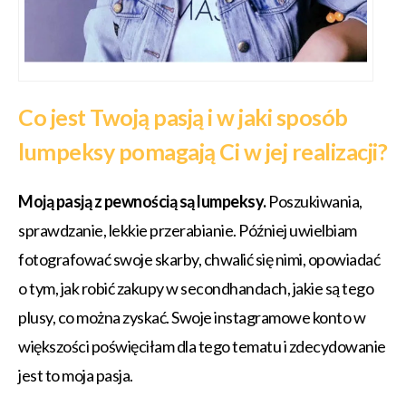
Co jest Twoją pasją i w jaki sposób
lumpeksy pomagają Ci w jej realizacji?
Moją pasją z pewnością są lumpeksy.
Poszukiwania,
sprawdzanie, lekkie przerabianie. Później uwielbiam
fotografować swoje skarby, chwalić się nimi, opowiadać
o tym, jak robić zakupy w secondhandach, jakie są tego
plusy, co można zyskać. Swoje instagramowe konto w
większości poświęciłam dla tego tematu i zdecydowanie
jest to moja pasja.