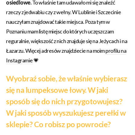
osiedlowe.
To właśnie tam udawało mi się znaleźć
rzeczy z jedwabiu czy z wełny. W Lublinie i Szczecinie
nauczyłam znajdować takie miejsca. Poza tym w
Poznaniu mam listę miejsc do których uczęszczam
reguralnie, większość z nich znajduje się na Jeżycach i na
Łazarzu. Więcej adresów znajdziecie na moim
profilu na
Instagramie
💗
Wyobraź sobie, że właśnie wybierasz
się na lumpeksowe łowy. W jaki
sposób się do nich przygotowujesz?
W jaki sposób wyszukujesz perełki w
sklepie? Co robisz po powrocie?