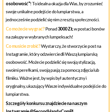
osobowość”
! To idealna okazja dla Was, by zrozumieć
swoje unikalne podejście do lumpiarstwa, a
jednocześnie podzielić się nim z resztą społeczności.
Co możecie wygrać?
Ponad
3000 ZŁ
w postaci bonów
na zakupy w wybranych lumpeksach!
Co musicie zrobić?
Wystarczy, że stworzycie post na
Instagramie, który odzwierciedli Waszą lumpiarską
osobowość. Możecie podzielić się swoją stylizacją,
swoimi perełkami, swoją pasją za pomocą zdjęcia lub
filmiku. Ważne jest, by wpis był autentyczny i
oryginalny, ukazujący Wasze indywidualne podejście do
lumpiarstwa.
Szczegóły konkursu znajdziecie na naszym
Instagramie @SecondHandyComPL