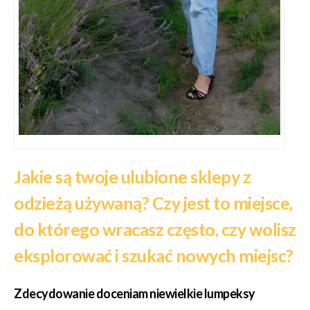
Jakie są twoje ulubione sklepy z
odzieżą używaną? Czy jest to miejsce,
do którego wracasz często, czy wolisz
eksplorować i szukać nowych miejsc?
Zdecydowanie doceniam niewielkie lumpeksy