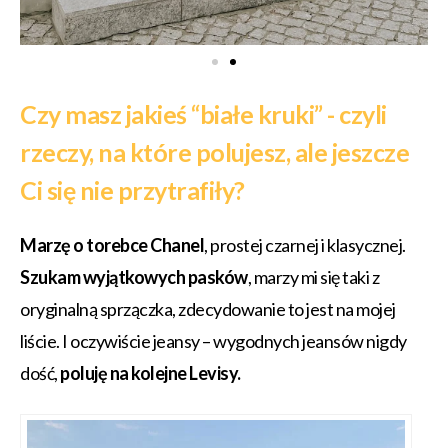
Czy masz jakieś “białe kruki” - czyli
rzeczy, na które polujesz, ale jeszcze
Ci się nie przytrafiły?
Marzę o torebce Chanel
, prostej czarnej i klasycznej.
Szukam wyjątkowych pasków
, marzy mi się taki z
oryginalną sprzączka, zdecydowanie to jest na mojej
liście. I oczywiście jeansy – wygodnych jeansów nigdy
dość,
poluję na kolejne Levisy.