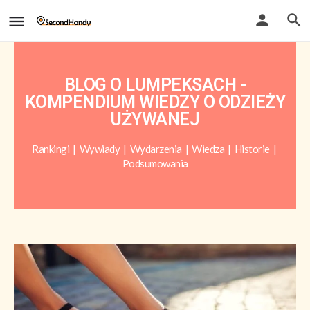
BLOG O LUMPEKSACH -
KOMPENDIUM WIEDZY O ODZIEŻY
UŻYWANEJ
Rankingi
|
Wywiady
|
Wydarzenia
|
Wiedza
|
Historie
|
Podsumowania