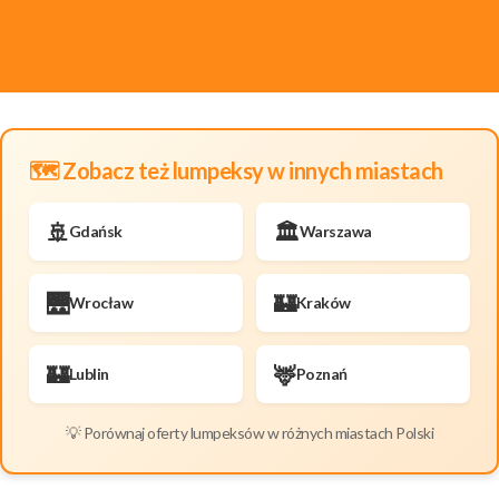
🗺️ Zobacz też lumpeksy w innych miastach
🚢
🏛️
Gdańsk
Warszawa
🌉
🏰
Wrocław
Kraków
🏰
🦌
Lublin
Poznań
💡 Porównaj oferty lumpeksów w różnych miastach Polski