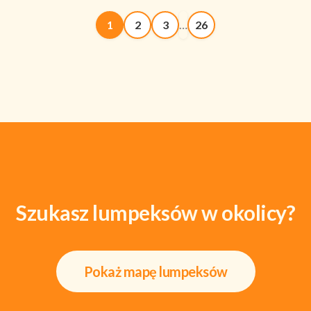
1
2
3
…
26
Szukasz lumpeksów w okolicy?
Pokaż mapę lumpeksów