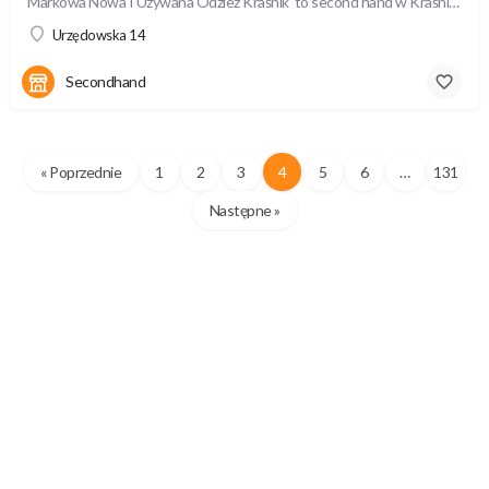
Markowa Nowa I Używana Odzież Kraśnik to second hand w Kraśnikie, oferujący wysokiej jakości odzież używaną…
Urzędowska 14
Secondhand
« Poprzednie
1
2
3
4
5
6
…
131
Następne »