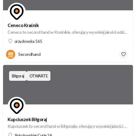
Ceneco Kraśnik
Ceneco to second hand w Kraśnikie, oferujący wysokiej jakości odzież używaną w atrakcyjnych cenach.
urzędowska 565
Secondhand
Biłgoraj
OTWARTE
Kupciuszek Biłgoraj
Kupciuszek to second hand w Biłgorajie, oferujący wysokiej jakości odzież używaną w atrakcyjnych cenach.
Skłodowskiej-Curie 2A