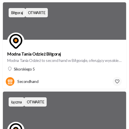
Biłgoraj
OTWARTE
Modna Tania Odzież Biłgoraj
Modna Tania Odzież to second hand w Biłgorajie, oferujący wysokiej jakości odzież używaną w atrakcyjnych cenach.
Sikorskiego 5
Secondhand
Łęczna
OTWARTE