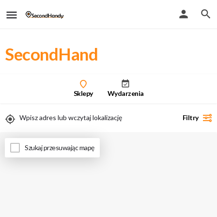
SecondHand
Sklepy
Wydarzenia
Filtry
Uwaga - przy włączeniu geolokalizacji zobaczysz tylko wyniki stacjonarne
Szukaj przesuwając mapę