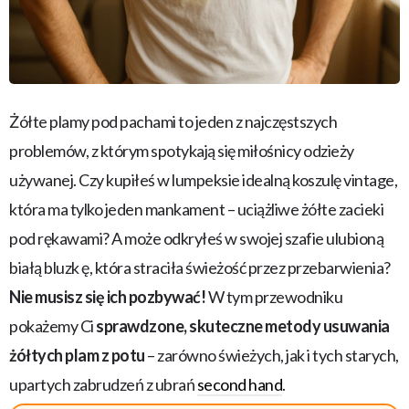
Żółte plamy pod pachami to jeden z najczęstszych
problemów, z którym spotykają się miłośnicy odzieży
używanej. Czy kupiłeś w lumpeksie idealną koszulę vintage,
która ma tylko jeden mankament – uciążliwe żółte zacieki
pod rękawami? A może odkryłeś w swojej szafie ulubioną
białą bluzk ę, która straciła świeżość przez przebarwienia?
Nie musisz się ich pozbywać!
W tym przewodniku
pokażemy Ci
sprawdzone, skuteczne metody usuwania
żółtych plam z potu
– zarówno świeżych, jak i tych starych,
upartych zabrudzeń z ubrań
second hand
.