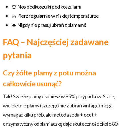
👕 Noś podkoszulki pod koszulami
🧺 Pierz regularnie w niskiej temperaturze
🔥 Nigdy nie prasuj ubrań z plamami!
FAQ – Najczęściej zadawane
pytania
Czy żółte plamy z potu można
całkowicie usunąć?
Tak! Świeże plamy usuniesz w 95% przypadków. Stare,
wieloletnie plamy (szczególnie z ubrań vintage) mogą
wymagać kilku prób, ale metoda soda + ocet +
enzymatyczny odplamiaczkę daje skuteczność około 80-