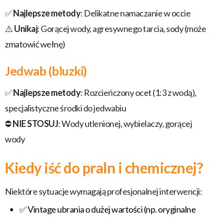
✅
Najlepsze metody
: Delikatne namaczanie w occie
⚠️
Unikaj
: Gorącej wody, agresywnego tarcia, sody (może
zmatowić wełnę)
Jedwab (bluzki)
✅
Najlepsze metody
: Rozcieńczony ocet (1:3 z wodą),
specjalistyczne środki do jedwabiu
⛔
NIE STOSUJ
: Wody utlenionej, wybielaczy, gorącej
wody
Kiedy iść do praln i chemicznej?
Niektóre sytuacje wymagają profesjonalnej interwencji:
✅ Vintage ubrania o dużej wartości (np. oryginalne