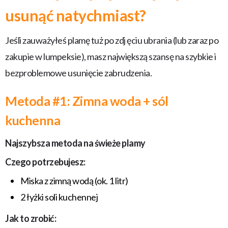
usunąć natychmiast?
Jeśli zauważyłeś plamę tuż po zdj ęciu ubrania (lub zaraz po
zakupie w lumpeksie), masz największą szansę na szybkie i
bezproblemowe usunięcie zabrudzenia.
Metoda #1: Zimna woda + sól
kuchenna
Najszybsza metoda na świeże plamy
Czego potrzebujesz:
Miska z zimną wodą (ok. 1 litr)
2 łyżki soli kuchennej
Jak to zrobić: