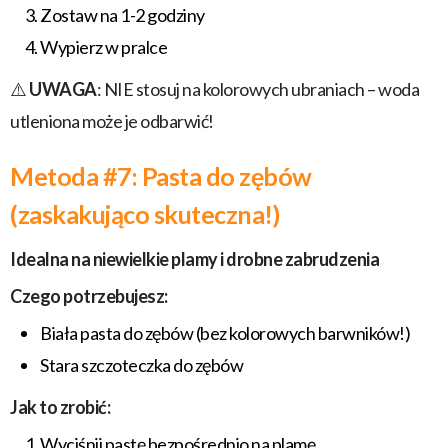
Zostaw na 1-2 godziny
Wypierz w pralce
⚠️
UWAGA
: NIE stosuj na kolorowych ubraniach – woda
utleniona może je odbarwić!
Metoda #7: Pasta do zębów
(zaskakująco skuteczna!)
Idealna na niewielkie plamy i drobne zabrudzenia
Czego potrzebujesz:
Biała pasta do zębów (bez kolorowych barwników!)
Stara szczoteczka do zębów
Jak to zrobić:
Wyciśnij pastę bezpośrednio na plamę