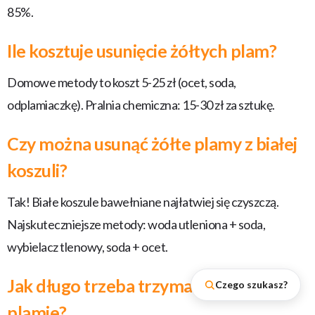
85%.
Ile kosztuje usunięcie żółtych plam?
Domowe metody to koszt 5-25 zł (ocet, soda,
odplamiaczkę). Pralnia chemiczna: 15-30 zł za sztukę.
Czy można usunąć żółte plamy z białej
koszuli?
Tak! Białe koszule bawełniane najłatwiej się czyszczą.
Najskuteczniejsze metody: woda utleniona + soda,
wybielacz tlenowy, soda + ocet.
Jak długo trzeba trzymać sodę na
Czego szukasz?
plamie?