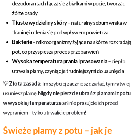
dezodorantach łączą się z białkami w pocie, tworząc
żółte osady
Tłuste wydzieliny skóry
– naturalny sebum wnika w
tkaninę i utlenia się pod wpływem powietrza
Bakterie
– mikroorganizmy żyjące na skórze rozkładają
pot, co przyspiesza proces przebarwień
Wysoka temperatura prania i prasowania
– ciepło
utrwala plamy, czyniąc je trudniejszymi do usunięcia
💡
Złota zasada
: Im szybciej zaczniesz działać, tym łatwiej
usuniesz plamę.
Nigdy nie pierzcie ubrań z plamami z potu
w wysokiej temperaturze
ani nie prasujcie ich przed
wypraniem – tylko utrwalicie problem!
Świeże plamy z potu – jak je