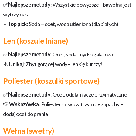
✅
Najlepsze metody
: Wszystkie powyższe – bawełna jest
wytrzymała
⭐
Top pick
: Soda + ocet, woda utleniona (dla białych)
Len (koszule lniane)
✅
Najlepsze metody
: Ocet, soda, mydło galasowe
⚠️
Unikaj
: Zbyt gorącej wody – len się kurczy!
Poliester (koszulki sportowe)
✅
Najlepsze metody
: Ocet, odplamiacze enzymatyczne
💡
Wskazówka
: Poliester łatwo zatrzymuje zapachy –
dodaj ocet do prania
Wełna (swetry)