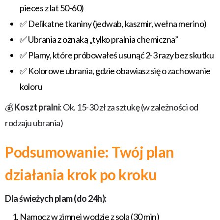
pieces z lat 50-60)
✅ Delikatne tkaniny (jedwab, kaszmir, wełna merino)
✅ Ubrania z oznaką „tylko pralnia chemiczna”
✅ Plamy, które próbowałeś usunąć 2-3 razy bez skutku
✅ Kolorowe ubrania, gdzie obawiasz się o zachowanie
koloru
💰
Koszt pralni
: Ok. 15-30 zł za sztukę (w zależności od
rodzaju ubrania)
Podsumowanie: Twój plan
działania krok po kroku
Dla świeżych plam (do 24h):
Namocz w zimnej wodzie z solą (30 min)