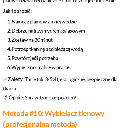
plamy – działa mechanicznie i chemicznie jednocześnie.
Jak to zrobić:
Namocz plamę w zimnej wodzie
Dobrze natrzyj mydłem galasowym
Zostaw na 30 minut
Potrzep tkaninę pod bieżącą wodą
Powtórz jeśli potrzeba
Wypierz normalnie w pralce
✅
Zalety
: Tanie (ok. 3-5 zł), ekologiczne, bezpieczne dla
tkanin
👵
Opinie
: Sprawdzone od pokoleń!
Metoda #10: Wybielacz tlenowy
(profesjonalna metoda)