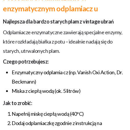
enzymatycznym odplamiacz u
Najlepsza dla bardzo starych plam z vintage ubrań
Odplamiacze enzymatyczne zawierają specjalne enzymy,
które rozkładają białka z potu – idealnie nadają się do
starych, utrwalonych plam.
Czego potrzebujesz:
Enzymatyczny odplamia cz (np. Vanish Oxi Action, Dr.
Beckmann)
Miska z ciepłą wodą (ok. 5 litrów)
Jak to zrobić:
Napełnij miskę ciepłą wodą (40°C)
Dodaj odplamiaczkę zgodnie z instrukcją na