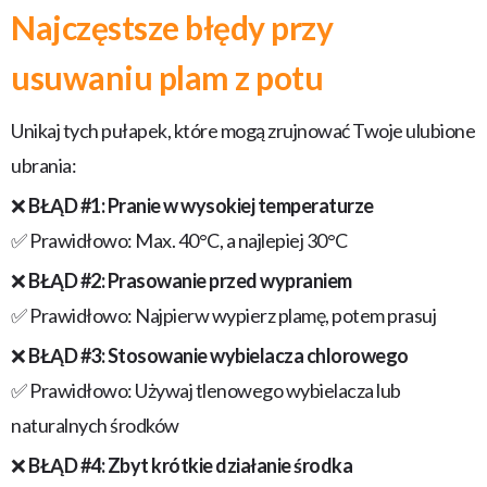
Najczęstsze błędy przy
usuwaniu plam z potu
Unikaj tych pułapek, które mogą zrujnować Twoje ulubione
ubrania:
❌
BŁĄD #1: Pranie w wysokiej temperaturze
✅ Prawidłowo: Max. 40°C, a najlepiej 30°C
❌
BŁĄD #2: Prasowanie przed wypraniem
✅ Prawidłowo: Najpierw wypierz plamę, potem prasuj
❌
BŁĄD #3: Stosowanie wybielacza chlorowego
✅ Prawidłowo: Używaj tlenowego wybielacza lub
naturalnych środków
❌
BŁĄD #4: Zbyt krótkie działanie środka