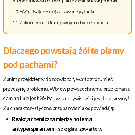
Podsumowanie: Twój plan działania krok po kroku
FAQ – Najczęściej zadawane pytania
Zakończenie: Uratuj swoje ulubione ubrania!
Dlaczego powstają żółte plamy
pod pachami?
Zanim przejdziemy do rozwiązań, warto zrozumieć
przyczynę problemu. Wbrew powszechnemu przekonaniu,
sam pot nie jest żółty
– w rzeczywistości jest bezbarwny!
Za charakterystyczne przebarwienia odpowiadają:
Reakcja chemiczna między potem a
antyperspirantem
– sole glinu zawarte w