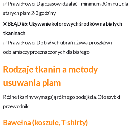
✅ Prawidłowo: Daj czasowi działać – minimum 30 minut, dla
starych plam 2-3 godziny
❌
BŁĄD #5: Używanie kolorowych środków na białych
tkaninach
✅ Prawidłowo: Do białych ubrań używaj proszków i
odplamiaczy przeznaczonych dla białego
Rodzaje tkanin a metody
usuwania plam
Różne tkaniny wymagają różnego podejścia. Oto szybki
przewodnik:
Bawełna (koszule, T-shirty)