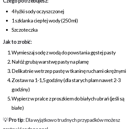
Czego potrzebujesz:
4 łyżki sody oczyszczonej
1 szklanka ciepłej wody (250 ml)
Szczoteczka
Jak to zrobić:
Wymieszaj sodę z wodą do powstania gęstej pasty
Nałóż grubą warstwę pasty na plamę
Delikatnie wetrzep pastę w tkaninę ruchami okrężnymi
Zostaw na 1-1,5 godziny (dla starych plam nawet 2-3
godziny)
Wypierz w pralce z proszkiem do białych ubrań (jeśli są
białe)
💡
Pro tip
: Dla wyjątkowo trudnych przypadków możesz