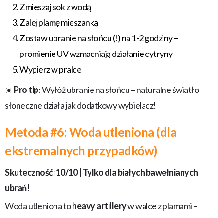
Zmieszaj sok z wodą
Zalej plamę mieszanką
Zostaw ubranie na słońcu (!) na 1-2 godziny –
promienie UV wzmacniają działanie cytryny
Wypierz w pralce
☀️
Pro tip
: Wyłóż ubranie na słońcu – naturalne światło
słoneczne działa jak dodatkowy wybielacz!
Metoda #6: Woda utleniona (dla
ekstremalnych przypadków)
Skuteczność: 10/10 | Tylko dla białych bawełnianych
ubrań!
Woda utleniona to
heavy artillery
w walce z plamami –