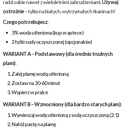
radzi sobie nawet z wieloletnimi zabrudzeniami.
Używaj
ostrożnie
– tylko na białych, wytrzymałych tkaninach!
Czego potrzebujesz:
3% woda utleniona (kup w aptece)
2 łyżki sody oczyszczonej (opcjonalnie)
WARIANT A – Podstawowy (dla średnio trudnych
plam):
Zalej plamę wodą utlenioną
Zostaw na 30-60 minut
Wypierz w pralce
WARIANT B – Wzmocniony (dla bardzo starych plam):
Wymieszaj wodę utlenioną z sodą oczyszczoną (2:1)
Nałóż pastę na plamę