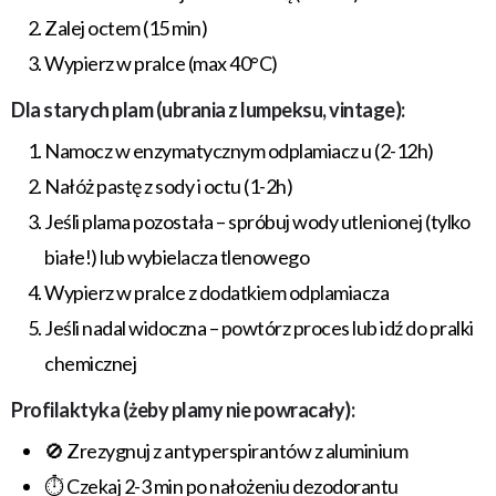
Zalej octem (15 min)
Wypierz w pralce (max 40°C)
Dla starych plam (ubrania z lumpeksu, vintage):
Namocz w enzymatycznym odplamiacz u (2-12h)
Nałóż pastę z sody i octu (1-2h)
Jeśli plama pozostała – spróbuj wody utlenionej (tylko
białe!) lub wybielacza tlenowego
Wypierz w pralce z dodatkiem odplamiacza
Jeśli nadal widoczna – powtórz proces lub idź do pralki
chemicznej
Profilaktyka (żeby plamy nie powracały):
🚫 Zrezygnuj z antyperspirantów z aluminium
⏱️ Czekaj 2-3 min po nałożeniu dezodorantu