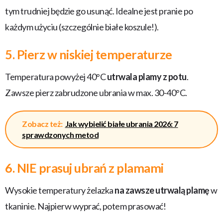
tym trudniej będzie go usunąć. Idealne jest pranie po
każdym użyciu (szczególnie białe koszule!).
5. Pierz w niskiej temperaturze
Temperatura powyżej 40°C
utrwala plamy z potu
.
Zawsze pierz zabrudzone ubrania w max. 30-40°C.
Zobacz też:
Jak wybielić białe ubrania 2026: 7
sprawdzonych metod
6. NIE prasuj ubrań z plamami
Wysokie temperatury żelazka
na zawsze utrwalą plamę
w
tkaninie. Najpierw wyprać, potem prasować!