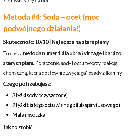
zostawić sodę na noc!
Metoda #4: Soda + ocet (moc
podwójnego działania!)
Skuteczność: 10/10 | Najlepsza na stare plamy
To nasza
metoda numer 1 dla ubrań vintage i bardzo
starych plam
. Połączenie sody i octu tworzy reakcję
chemiczną, która dosłownie „wyciąga” osady z tkaniny.
Czego potrzebujesz:
3 łyżki sody oczyszczonej
2 łyżki białego octu winnego (lub spirytusowego)
Mała miseczka
Jak to zrobić: