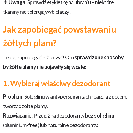
⚠️
Uwaga
: Sprawdź etykietkę na ubraniu – niektóre
tkaniny nie tolerują wybielaczy!
Jak zapobiegać powstawaniu
żółtych plam?
Lepiej zapobiegać niż leczyć! Oto
sprawdzone sposoby,
by żółte plamy nie pojawiły się wcale
:
1. Wybieraj właściwy dezodorant
Problem
: Sole glinu w antyperspirantach reagują z potem,
tworząc żółte plamy.
Rozwiązanie
: Przejdź na dezodoranty
bez soli glinu
(aluminium-free) lub naturalne dezodoranty.