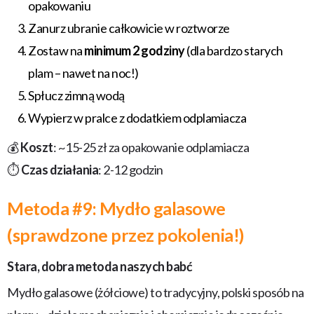
opakowaniu
Zanurz ubranie całkowicie w roztworze
Zostaw na
minimum 2 godziny
(dla bardzo starych
plam – nawet na noc!)
Spłucz zimną wodą
Wypierz w pralce z dodatkiem odplamiacza
💰
Koszt
: ~15-25 zł za opakowanie odplamiacza
⏱️
Czas działania
: 2-12 godzin
Metoda #9: Mydło galasowe
(sprawdzone przez pokolenia!)
Stara, dobra metoda naszych babć
Mydło galasowe (żółciowe) to tradycyjny, polski sposób na