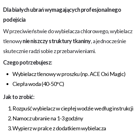
Dla białych ubrań wymagających profesjonalnego
podejścia
W przeciwieństwie do wybielacza chlorowego, wybielacz
tlenowy
nie niszczy struktury tkaniny
, a jednocześnie
skutecznie radzi sobie z przebarwieniami.
Czego potrzebujesz:
Wybielacz tlenowy w proszku (np. ACE Oxi Magic)
Ciepła woda (40-50°C)
Jak to zrobić:
Rozpuść wybielacz w ciepłej wodzie według instrukcji
Namocz ubranie na 1-3 godziny
Wypierz w pralce z dodatkiem wybielacza