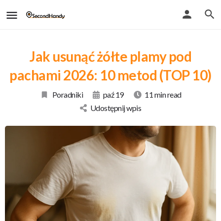
Jak usunąć żółte plamy pod
pachami 2026: 10 metod (TOP 10)
Poradniki
paź 19
11 min read
Udostępnij wpis