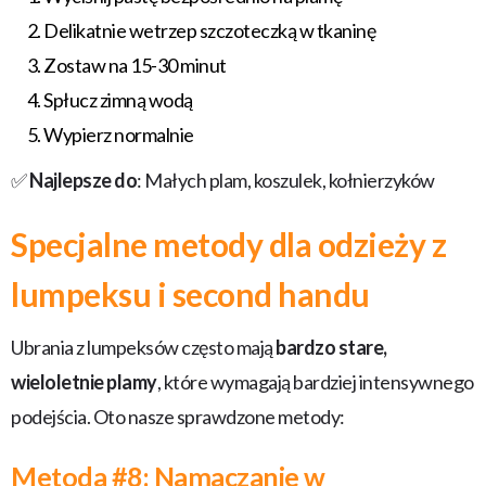
Delikatnie wetrzep szczoteczką w tkaninę
Zostaw na 15-30 minut
Spłucz zimną wodą
Wypierz normalnie
✅
Najlepsze do
: Małych plam, koszulek, kołnierzyków
Specjalne metody dla odzieży z
lumpeksu i second handu
Ubrania z lumpeksów często mają
bardzo stare,
wieloletnie plamy
, które wymagają bardziej intensywnego
podejścia. Oto nasze sprawdzone metody:
Metoda #8: Namaczanie w