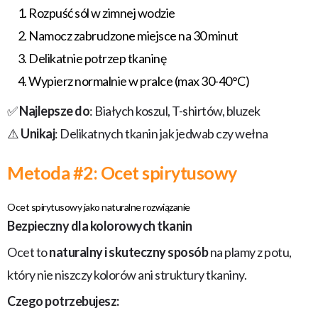
Rozpuść sól w zimnej wodzie
Namocz zabrudzone miejsce na 30 minut
Delikatnie potrzep tkaninę
Wypierz normalnie w pralce (max 30-40°C)
✅
Najlepsze do
: Białych koszul, T-shirtów, bluzek
⚠️
Unikaj
: Delikatnych tkanin jak jedwab czy wełna
Metoda #2: Ocet spirytusowy
Ocet spirytusowy jako naturalne rozwiązanie
Bezpieczny dla kolorowych tkanin
Ocet to
naturalny i skuteczny sposób
na plamy z potu,
który nie niszczy kolorów ani struktury tkaniny.
Czego potrzebujesz: