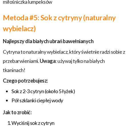
miłośniczka lumpeksów
Metoda #5: Sok z cytryny (naturalny
wybielacz)
Najlepszy dla białych ubrań bawełnianych
Cytryna to naturalny wybielacz, który świetnie radzi sobie z
przebarwieniami.
Uwaga
: używaj tylko na białych
tkaninach!
Czego potrzebujesz:
Sok z 2-3 cytryn (około 5 łyżek)
Pół szklanki ciepłej wody
Jak to zrobić:
Wyciśnij sok z cytryn