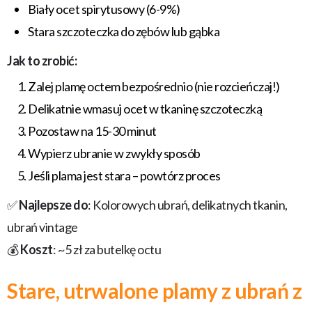
Biały ocet spirytusowy (6-9%)
Stara szczoteczka do zębów lub gąbka
Jak to zrobić:
Zalej plamę octem bezpośrednio (nie rozcieńczaj!)
Delikatnie wmasuj ocet w tkaninę szczoteczką
Pozostaw na 15-30 minut
Wypierz ubranie w zwykły sposób
Jeśli plama jest stara – powtórz proces
✅
Najlepsze do
: Kolorowych ubrań, delikatnych tkanin,
ubrań vintage
💰
Koszt
: ~5 zł za butelkę octu
Stare, utrwalone plamy z ubrań z