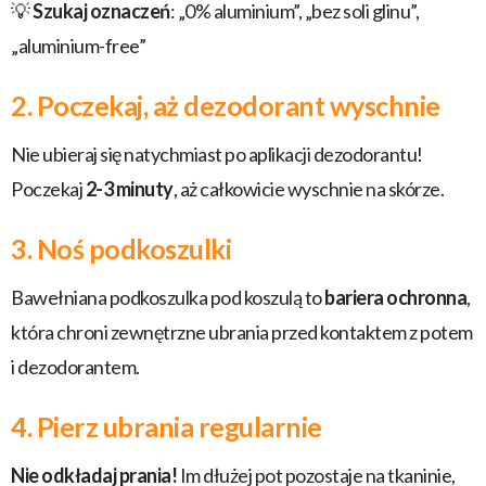
💡
Szukaj oznaczeń
: „0% aluminium”, „bez soli glinu”,
„aluminium-free”
2. Poczekaj, aż dezodorant wyschnie
Nie ubieraj się natychmiast po aplikacji dezodorantu!
Poczekaj
2-3 minuty
, aż całkowicie wyschnie na skórze.
3. Noś podkoszulki
Bawełniana podkoszulka pod koszulą to
bariera ochronna
,
która chroni zewnętrzne ubrania przed kontaktem z potem
i dezodorantem.
4. Pierz ubrania regularnie
Nie odkładaj prania!
Im dłużej pot pozostaje na tkaninie,