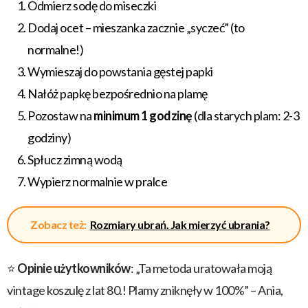
Odmierz sodę do miseczki
Dodaj ocet – mieszanka zacznie „syczeć” (to
normalne!)
Wymieszaj do powstania gęstej papki
Nałóż papkę bezpośrednio na plamę
Pozostaw na
minimum 1 godzinę
(dla starych plam: 2-3
godziny)
Spłucz zimną wodą
Wypierz normalnie w pralce
Zobacz też:
Rozmiary ubrań. Jak mierzyć ubrania?
⭐
Opinie użytkowników
: „Ta metoda uratowała moją
vintage koszulę z lat 80.! Plamy zniknęły w 100%” – Ania,