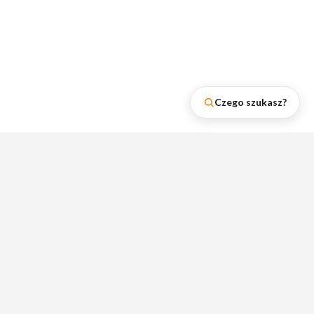
Czego szukasz?
Najnowsze wpisy na naszym
blogu
Zobacz rankingi lumpeksów, poradniki i
wskazówki dotyczące zakupów w
lumpeksach