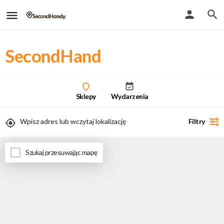
SecondHand
Sklepy
Wydarzenia
Filtry
Uwaga - przy włączeniu geolokalizacji zobaczysz tylko wyniki stacjonarne
Szukaj przesuwając mapę