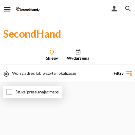
SecondHand
Sklepy
Wydarzenia
Filtry
Uwaga - przy włączeniu geolokalizacji zobaczysz tylko wyniki stacjonarne
Szukaj przesuwając mapę