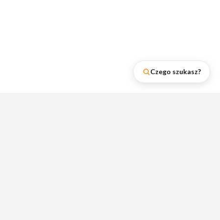
Czego szukasz?
Najnowsze wpisy na naszym
blogu
Zobacz rankingi lumpeksów, poradniki i
wskazówki dotyczące zakupów w
lumpeksach