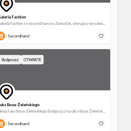
aleria Fashion
Galeria Fashion to second hand w Zamośćie, oferujący wysokiej jakości odzież używaną w atrakcyjnych cenach.
Hrubieszowska 17
Secondhand
Bydgoszcz
OTWARTE
uks Boya-Żeleńskiego
Sklep Fuks Boya-Żeleńskiego Bydgoszcz na ulicy Boya-Żeleńskiego 16 to prawdziwa kopalnia mody second hand.…
Boya-Żeleńskiego 16
Secondhand