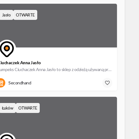
Jasło
OTWARTE
iuchaczek Anna Jasło
Lumpeks Ciuchaczek Anna Jasło to sklep z odzieżą używaną przy ulicy Juliusza Słowackiego 8/2,. W naszym…
Juliusza Słowackiego 8
Secondhand
Łuków
OTWARTE