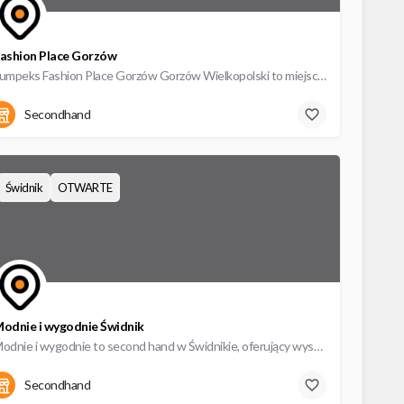
ashion Place Gorzów
Lumpeks Fashion Place Gorzów Gorzów Wielkopolski to miejsce dla całej rodziny! Sklep zlokalizowany przy ulicy…
Kombatantów 2
Secondhand
Świdnik
OTWARTE
odnie i wygodnie Świdnik
Modnie i wygodnie to second hand w Świdnikie, oferujący wysokiej jakości odzież używaną w atrakcyjnych cenach.
Targowa 8b
Secondhand