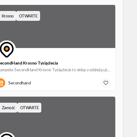
Krosno
OTWARTE
econdHand Krosno Tysiąclecia
Lumpeks SecondHand Krosno Tysiąclecia to sklep z odzieżą używaną przy ulicy Tysiąclecia 14. W naszym…
Tysiąclecia 14
Secondhand
Zamość
OTWARTE