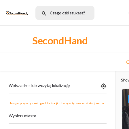
SecondHand
C
Sho
Wpisz adres lub wczytaj lokalizację
Uwaga - przy włączeniu geolokalizacji zobaczysz tylko wyniki stacjonarne
Wybierz miasto