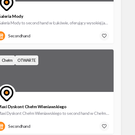
aleria Mody
Galeria Mody to second hand w Łukówie, oferujący wysokiej jakości odzież używaną w atrakcyjnych cenach.
Nowopijarska 9a
Secondhand
Chełm
OTWARTE
axi Dyskont Chełm Wieniawskiego
Maxi Dyskont Chełm Wieniawskiego to second hand w Chełmie, oferujący wysokiej jakości odzież używaną w…
Wieniawskiego 6
Secondhand