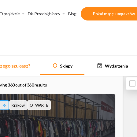
O projekcie
Dla Przedsiębiorcy
Blog
Pokaż mapę lumpeksów
zego szukasz?
Sklepy
Wydarzenia
wing
360
out of
360
results
Kraków
OTWARTE