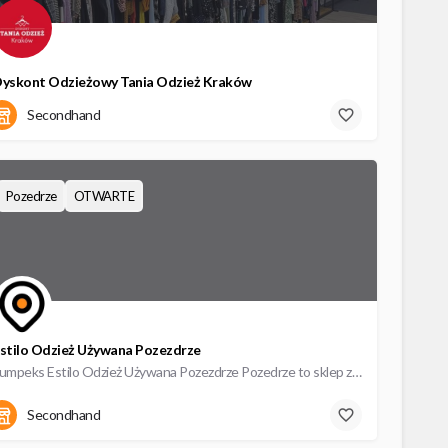
yskont Odzieżowy Tania Odzież Kraków
09:00 - 20:00
Secondhand
Pozedrze
OTWARTE
stilo Odzież Używana Pozezdrze
Lumpeks Estilo Odzież Używana Pozezdrze Pozedrze to sklep z odzieżą używaną przy ulicy Węgorzewska 1. W…
Węgorzewska 1
Secondhand