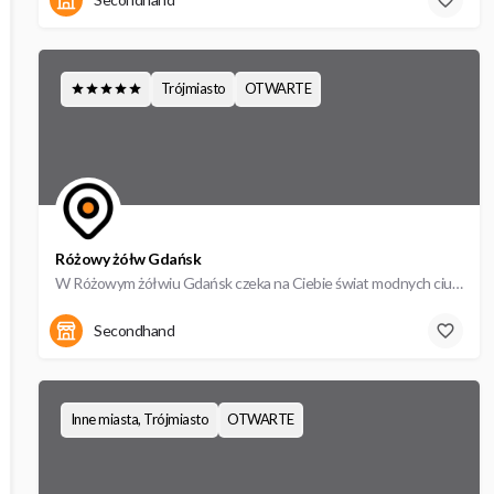
Trójmiasto
OTWARTE
Różowy żółw Gdańsk
W Różowym żółwiu Gdańsk czeka na Ciebie świat modnych ciuchów. Odkryj Lumpeks Różowy żółw już dziś!
Żwirki i Wigury 10
Secondhand
Inne miasta, Trójmiasto
OTWARTE