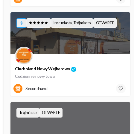
Inne miasta, Trójmiasto
OTWARTE
Ciucholand Nowy Wejherowo
Codziennie nowy towar
10 Lutego
Secondhand
Trójmiasto
OTWARTE