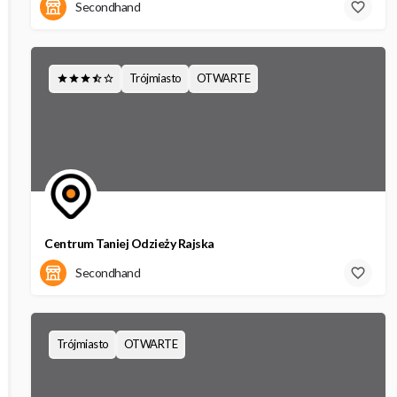
aleja Grunwaldzka 211
Secondhand
Trójmiasto
OTWARTE
Centrum Taniej Odzieży Rajska
Rajska 10
Secondhand
Trójmiasto
OTWARTE