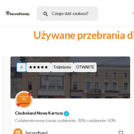
Używane przebrania dl
Szukaj przesuwając mapę
Trójmiasto
OTWARTE
Ciucholand Nowy Kartuzy
Codziennie nowy towar, codziennie -30%, codziennie -50%
Plac Świętego Brunona 2
Secondhand