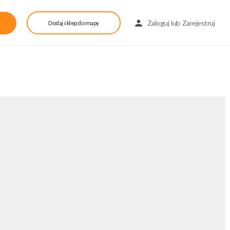
Zaloguj
lub
Zarejestruj
Dodaj sklep do mapy