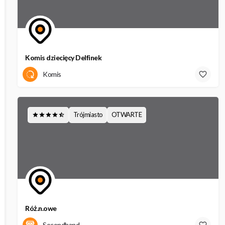
Komis dziecięcy Delfinek
Armii Krajowej 43
Komis
Trójmiasto
OTWARTE
Róż.n.owe
Starowiejska 28a
Secondhand