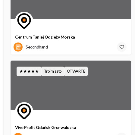
Centrum Taniej Odzieży Morska
Morska 62
Secondhand
Trójmiasto
OTWARTE
Vive Profit Gdańsk Grunwaldzka