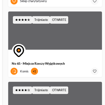
Generała Charlesa De Gaulle'a 13
Sklep charytatywny
Trójmiasto
OTWARTE
No 65 - Miejsce Rzeczy Wyjątkowych
Grunwaldzka 65m
Komis
+1
Trójmiasto
OTWARTE