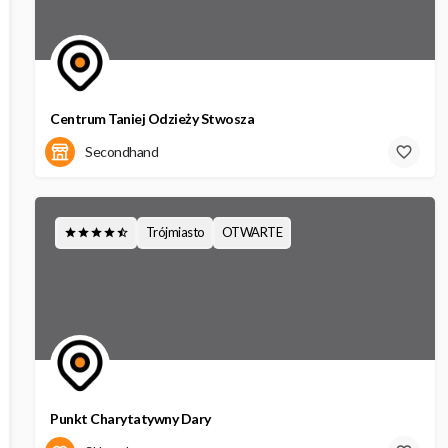
Centrum Taniej Odzieży Stwosza
Wita Stwosza 12
Secondhand
Trójmiasto
OTWARTE
Punkt Charytatywny Dary