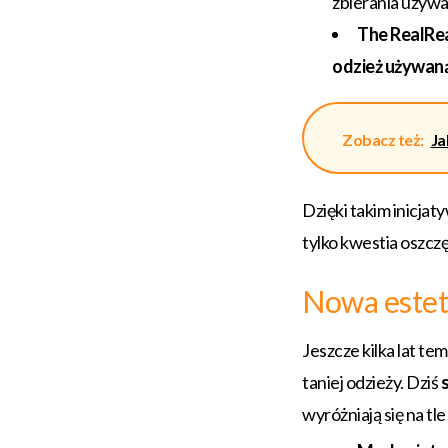
zbierania używa
The RealRe
odzież używan
Zobacz też:
Ja
Dzięki takim inicjat
tylko kwestia oszcz
Nowa estet
Jeszcze kilka lat t
taniej odzieży. Dziś
wyróżniają się na tl