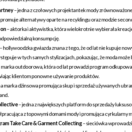
artney
– jedna z czołowych projektantek mody zrównoważonej,
n i promuje alternatywy oparte na recyklingu oraz modzie secon
son
– aktorka i aktywistka, która wielokrotnie wybierała kreacj
dpowiedzialną konsumpcję.
– hollywoodzka gwiazda znana z tego, że od lat nie kupuje now
stępuje w tych samych stylizacjach, pokazując, że moda może
 marka outdoorowa, która od lat prowadzi program odkupowa
iwiając klientom ponowne używanie produktów.
a marka dżinsowa promująca skup i sprzedaż używanych ubra
and.
llective
– jedna z największych platform do sprzedaży luksus
łpracująca z topowymi domami mody i promująca cyrkularny m
ram Take Care & Garment Collecting
– sieciówka wprowadzi