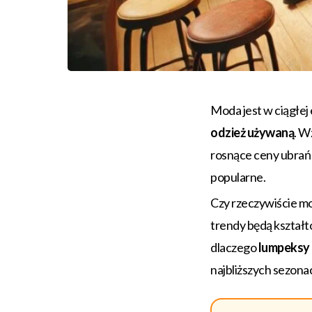
Moda jest w ciągłej 
odzież używaną
. W
rosnące ceny ubrań 
popularne.
Czy rzeczywiście m
trendy będą kształt
dlaczego
lumpeksy
najbliższych sezona