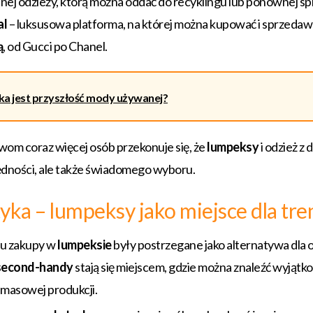
nej odzieży, którą można oddać do recyklingu lub ponownej sp
al
– luksusowa platforma, na której można kupować i sprzedaw
ą
, od Gucci po Chanel.
ka jest przyszłość mody używanej?
ywom coraz więcej osób przekonuje się, że
lumpeksy
i odzież z d
ędności, ale także świadomego wyboru.
yka – lumpeksy jako miejsce dla tr
emu zakupy w
lumpeksie
były postrzegane jako alternatywa dla 
second-handy
stają się miejscem, gdzie można znaleźć wyjątk
e masowej produkcji.