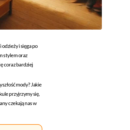
 odzieży i sięga po
m stylem oraz
ię coraz bardziej
yszłość mody? Jakie
ule przyjrzymy się,
any czekają nas w