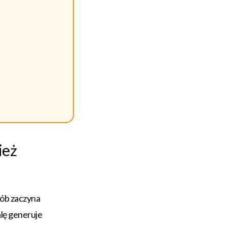
ież
sób zaczyna
lę generuje