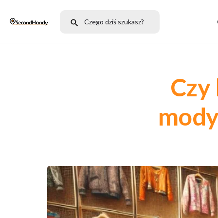
Czy 
mody?