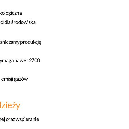
ekologiczna
ci dla środowiska
raniczamy produkcję
 wymaga nawet 2700
 emisji gazów
dzieży
nej oraz wspieranie