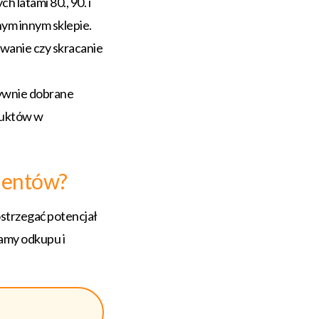
 latami 80., 90. i
nym innym sklepie.
owanie czy skracanie
tywnie dobrane
duktów w
lientów?
ostrzegać potencjał
amy odkupu i