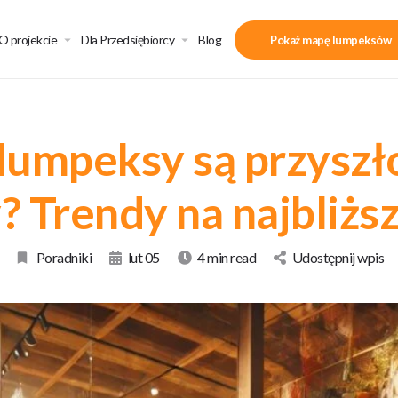
O projekcie
Dla Przedsiębiorcy
Blog
Pokaż mapę lumpeksów
lumpeksy są przyszł
 Trendy na najbliższ
Poradniki
lut 05
4 min read
Udostępnij wpis