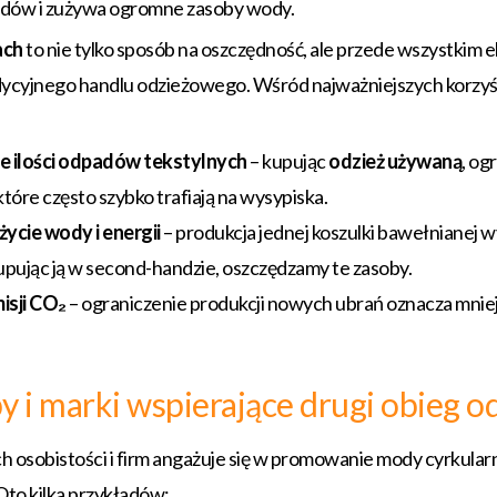
adów i zużywa ogromne zasoby wody.
ach
to nie tylko sposób na oszczędność, ale przede wszystkim 
dycyjnego handlu odzieżowego. Wśród najważniejszych korzyś
e ilości odpadów tekstylnych
– kupując
odzież używaną
, og
tóre często szybko trafiają na wysypiska.
życie wody i energii
– produkcja jednej koszulki bawełnianej
kupując ją w second-handzie, oszczędzamy te zasoby.
isji CO₂
– ograniczenie produkcji nowych ubrań oznacza mniej
 i marki wspierające drugi obieg o
h osobistości i firm angażuje się w promowanie mody cyrkular
 Oto kilka przykładów: