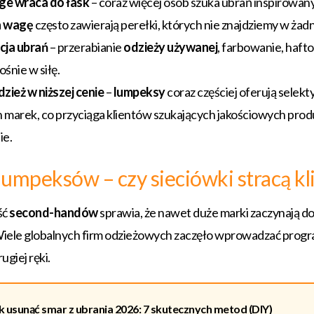
ge wraca do łask
– coraz więcej osób szuka ubrań inspirowanych
a wagę
często zawierają perełki, których nie znajdziemy w żad
cja ubrań
– przerabianie
odzieży używanej
, farbowanie, haft
ośnie w siłę.
ież w niższej cenie
–
lumpeksy
coraz częściej oferują selek
 marek, co przyciąga klientów szukających jakościowych pro
ie.
lumpeksów – czy sieciówki stracą k
ść
second-handów
sprawia, że nawet duże marki zaczynają d
Wiele globalnych firm odzieżowych zaczęło wprowadzać progr
ugiej ręki.
k usunąć smar z ubrania 2026: 7 skutecznych metod (DIY)