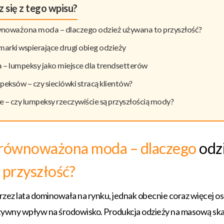
 się z tego wpisu?
ównoważona moda – dlaczego odzież używana to przyszłość?
marki wspierające drugi obieg odzieży
 – lumpeksy jako miejsce dla trendsetterów
peksów – czy sieciówki stracą klientów?
– czy lumpeksy rzeczywiście są przyszłością mody?
 zrównoważona moda – dlaczego
odz
 przyszłość?
rzez lata dominowała na rynku, jednak obecnie coraz więcej o
atywny wpływ na środowisko. Produkcja odzieży na masową ska