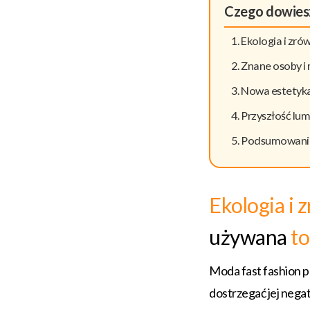
Czego dowiesz
Ekologia i zr
Znane osoby i 
Nowa estetyka
Przyszłość lum
Podsumowanie 
Ekologia i
używana
to
Moda fast fashion p
dostrzegać jej neg