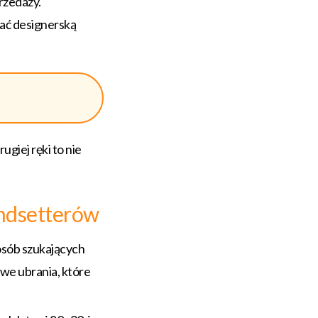
rzedaży.
ać designerską
rugiej ręki to nie
endsetterów
osób szukających
owe ubrania, które