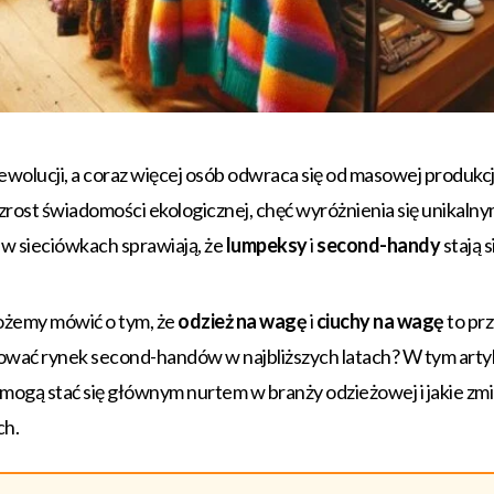
ewolucji, a coraz więcej osób odwraca się od masowej produkcji
zrost świadomości ekologicznej, chęć wyróżnienia się unikalny
w sieciówkach sprawiają, że
lumpeksy
i
second-handy
stają s
ożemy mówić o tym, że
odzież na wagę
i
ciuchy na wagę
to prz
ować rynek second-handów w najbliższych latach? W tym artyk
mogą stać się głównym nurtem w branży odzieżowej i jakie zmi
ch.