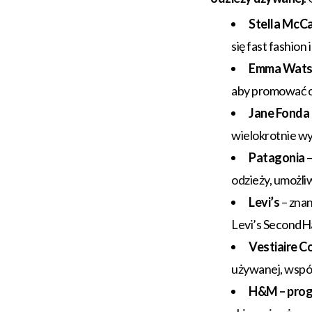
Stella McC
się fast fashio
Emma Wat
aby promować o
Jane Fonda
wielokrotnie wy
Patagonia
–
odzieży, umożl
Levi’s
– znan
Levi’s SecondH
Vestiaire Co
używanej, wspó
H&M – prog