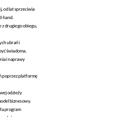
 od lat sprzeciwia
d-hand.
e z drugiego obiegu,
ych ubrań i
 być świadoma.
nia i naprawy
ń poprzez platformę
owej odzieży
odel biznesowy.
ła program