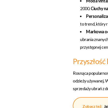
Moda vinta
2000.
Ciuchy n
Personaliza
to trend, który r
Markowa odz
ubrania znanych
przystępnej cen
Przyszłość 
Rosnąca popularno
odzieży używanej. 
sprzedaży ubrań z dr
Zobacz też:
Ja