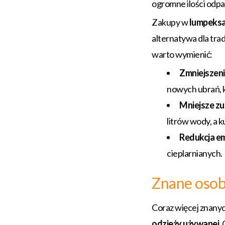
ogromne ilości odp
Zakupy w
lumpeks
alternatywa dla tra
warto wymienić:
Zmniejszeni
nowych ubrań, k
Mniejsze zu
litrów wody, a 
Redukcja em
cieplarnianych.
Znane osoby
Coraz więcej znanyc
odzieży używanej
.