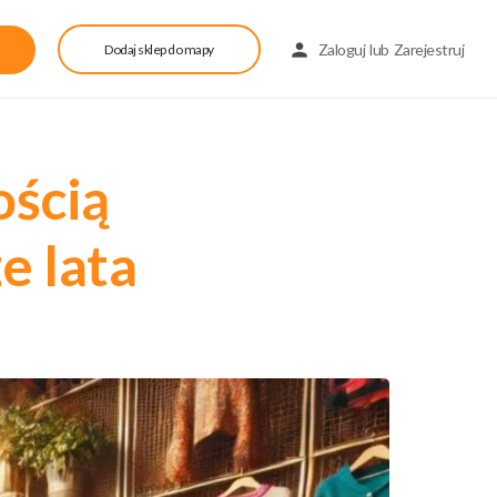
Zaloguj
lub
Zarejestruj
Dodaj sklep do mapy
ością
e lata