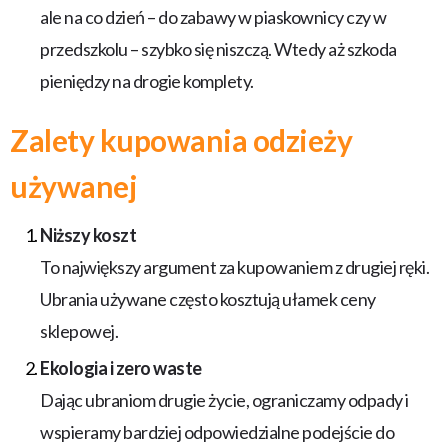
ale na co dzień – do zabawy w piaskownicy czy w
przedszkolu – szybko się niszczą. Wtedy aż szkoda
pieniędzy na drogie komplety.
Zalety kupowania odzieży
używanej
Niższy koszt
To największy argument za kupowaniem z drugiej ręki.
Ubrania używane często kosztują ułamek ceny
sklepowej.
Ekologia i zero waste
Dając ubraniom drugie życie, ograniczamy odpady i
wspieramy bardziej odpowiedzialne podejście do