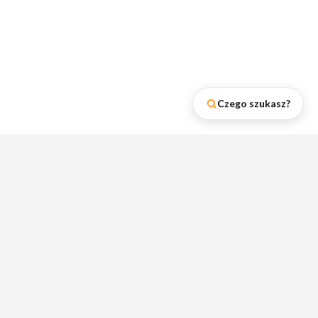
Czego szukasz?
Najnowsze wpisy na naszym
blogu
Zobacz rankingi lumpeksów, poradniki i
wskazówki dotyczące zakupów w
lumpeksach