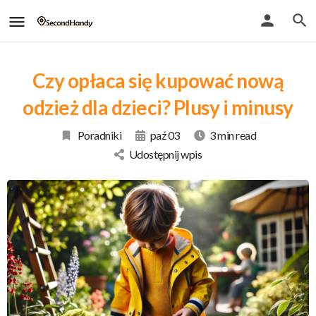
Czy opłaca się kupować nową
odzież dla dzieci? Plusy i minusy
Poradniki
paź 03
3 min read
Udostępnij wpis