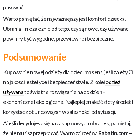
pasować.
Warto pamiętać, że najważniejszy jest komfort dziecka.
Ubrania – niezależnie od tego, czy są nowe, czy używane –
powinny być wygodne, przewiewne i bezpieczne.
Podsumowanie
Kupowanie nowej odzieży dla dzieci ma sens, jeśli zależy Ci
na jakości, estetyce i bezpieczeństwie. Z kolei
odzież
używana
to świetne rozwiązanie na co dzień –
ekonomiczne i ekologiczne. Najlepiej znaleźć złoty środek i
korzystać z obu rozwiązań w zależności od sytuacji.
A jeśli decydujesz się na zakup nowych ubranek, pamiętaj,
że nie musisz przepłacać. Warto zajrzeć na
Rabatio.com
–