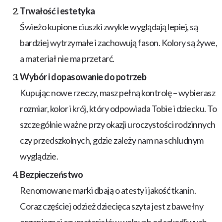
Trwałość i estetyka
Świeżo kupione ciuszki zwykle wyglądają lepiej, są
bardziej wytrzymałe i zachowują fason. Kolory są żywe,
a materiał nie ma przetarć.
Wybór i dopasowanie do potrzeb
Kupując nowe rzeczy, masz pełną kontrolę – wybierasz
rozmiar, kolor i krój, który odpowiada Tobie i dziecku. To
szczególnie ważne przy okazji uroczystości rodzinnych
czy przedszkolnych, gdzie zależy nam na schludnym
wyglądzie.
Bezpieczeństwo
Renomowane marki dbają o atesty i jakość tkanin.
Coraz częściej odzież dziecięca szyta jest z bawełny
organicznej czy materiałów wolnych od szkodliwych