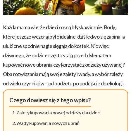
Każda mama wie, że dzieci rosną błyskawicznie. Body,
które jeszcze wczoraj było idealne, dziś ledwo się zapina, a
ulubione spodnie nagle sięgają do kostek. Nic więc
dziwnego, że rodzice często stają przed dylematem:
kupować nowe ubrania czy korzystać z odzieży używanej?
Oba rozwiązania mają swoje zalety i wady, a wybór zależy
od wielu czynników – od budżetu po podejście do ekologii.
Czego dowiesz się z tego wpisu?
Zalety kupowania nowej odzieży dla dzieci
Wady kupowania nowych ubrań