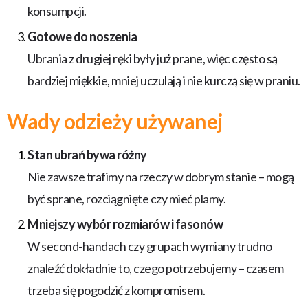
konsumpcji.
Gotowe do noszenia
Ubrania z drugiej ręki były już prane, więc często są
bardziej miękkie, mniej uczulają i nie kurczą się w praniu.
Wady odzieży używanej
Stan ubrań bywa różny
Nie zawsze trafimy na rzeczy w dobrym stanie – mogą
być sprane, rozciągnięte czy mieć plamy.
Mniejszy wybór rozmiarów i fasonów
W second-handach czy grupach wymiany trudno
znaleźć dokładnie to, czego potrzebujemy – czasem
trzeba się pogodzić z kompromisem.