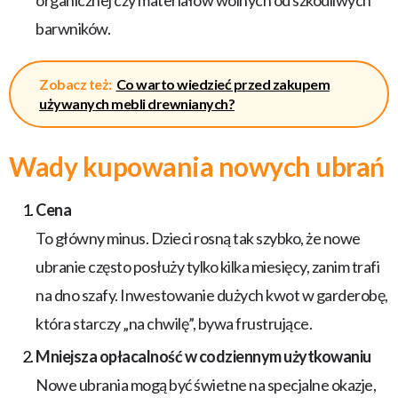
barwników.
Zobacz też:
Co warto wiedzieć przed zakupem
używanych mebli drewnianych?
Wady kupowania nowych ubrań
Cena
To główny minus. Dzieci rosną tak szybko, że nowe
ubranie często posłuży tylko kilka miesięcy, zanim trafi
na dno szafy. Inwestowanie dużych kwot w garderobę,
która starczy „na chwilę”, bywa frustrujące.
Mniejsza opłacalność w codziennym użytkowaniu
Nowe ubrania mogą być świetne na specjalne okazje,