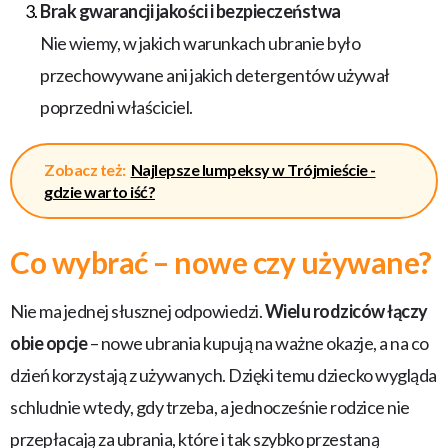
Brak gwarancji jakości i bezpieczeństwa
Nie wiemy, w jakich warunkach ubranie było
przechowywane ani jakich detergentów używał
poprzedni właściciel.
Zobacz też:
Najlepsze lumpeksy w Trójmieście -
gdzie warto iść?
Co wybrać – nowe czy używane?
Nie ma jednej słusznej odpowiedzi.
Wielu rodziców łączy
obie opcje
– nowe ubrania kupują na ważne okazje, a na co
dzień korzystają z używanych. Dzięki temu dziecko wygląda
schludnie wtedy, gdy trzeba, a jednocześnie rodzice nie
przepłacają za ubrania, które i tak szybko przestaną