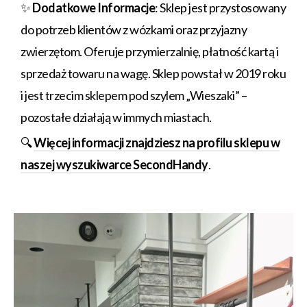
✨
Dodatkowe Informacje
: Sklep jest przystosowany
do potrzeb klientów z wózkami oraz przyjazny
zwierzętom. Oferuje przymierzalnię, płatność kartą i
sprzedaż towaru na wagę. Sklep powstał w 2019 roku
i jest trzecim sklepem pod szylem „Wieszaki” –
pozostałe działają w immych miastach.
🔍
Więcej informacji znajdziesz na profilu sklepu w
naszej wyszukiwarce SecondHandy
.