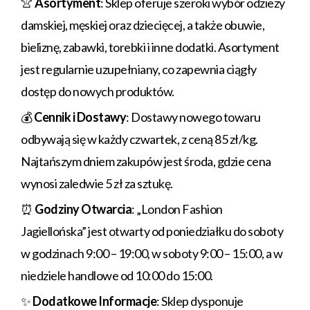
👚
Asortyment
: Sklep oferuje szeroki wybór odzieży
damskiej, męskiej oraz dziecięcej, a także obuwie,
bieliznę, zabawki, torebki i inne dodatki. Asortyment
jest regularnie uzupełniany, co zapewnia ciągły
dostęp do nowych produktów.
💰
Cennik i Dostawy
: Dostawy nowego towaru
odbywają się w każdy czwartek, z ceną 85 zł/kg.
Najtańszym dniem zakupów jest środa, gdzie cena
wynosi zaledwie 5 zł za sztukę.
⏰
Godziny Otwarcia
: „London Fashion
Jagiellońska” jest otwarty od poniedziałku do soboty
w godzinach 9:00 – 19:00, w soboty 9:00 – 15:00, a w
niedziele handlowe od 10:00 do 15:00.
✨
Dodatkowe Informacje
: Sklep dysponuje