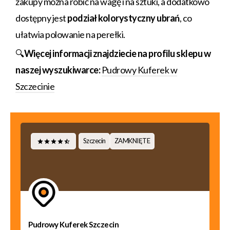
zakupy można robić na wagę i na sztuki, a dodatkowo
dostępny jest
podział kolorystyczny ubrań
, co
ułatwia polowanie na perełki.
🔍
Więcej informacji znajdziecie na profilu sklepu w
naszej wyszukiwarce:
Pudrowy Kuferek w
Szczecinie
Szczecin
ZAMKNIĘTE
Pudrowy Kuferek Szczecin