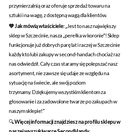
przymierzalnią oraz oferuje sprzedaż towaru na
sztuki i na wagę, z dostępną wagą dla klientów.
💚 Jak mówią właściciele:
„Jest to nasz największy
sklep w Szczecinie, nasza „perełka w koronie”! Sklep
funkcjonuje już dobrych parę lat i raczej w Szczecinie
każdy kto lubi zakupy w second-handach chociaż raz
nas odwiedził. Cały czas staramy się polepszać nasz
asortyment, nie zawsze się udaje ze względu na
sytuację na świecie, ale swój poziom
trzymamy. Dziękujemy wszystkim klientom za
głosowanie i za zadowolone twarze po zakupach w
naszym sklepie!”
🔍
Więcej informacji znajdziesz na profilu sklepu w
naszej wyszukiwarce SecondHandy
.