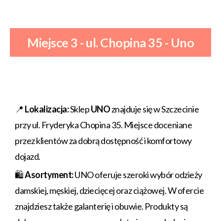
Miejsce 3 - ul. Chopina 35 - Uno
📍
Lokalizacja:
Sklep
UNO
znajduje się w Szczecinie
przy ul. Fryderyka Chopina 35. Miejsce doceniane
przez klientów za dobrą dostępność i komfortowy
dojazd.
🛍️
Asortyment:
UNO oferuje szeroki wybór odzieży
damskiej, męskiej, dziecięcej oraz ciążowej. W ofercie
znajdziesz także galanterię i obuwie. Produkty są