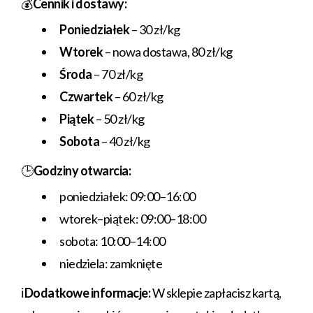
💰
Cennik i dostawy:
Poniedziałek
– 30 zł/kg
Wtorek
– nowa dostawa, 80 zł/kg
Środa
– 70 zł/kg
Czwartek
– 60 zł/kg
Piątek
– 50 zł/kg
Sobota
– 40 zł/kg
🕒
Godziny otwarcia:
poniedziałek: 09:00–16:00
wtorek–piątek: 09:00–18:00
sobota: 10:00–14:00
niedziela: zamknięte
ℹ️
Dodatkowe informacje:
W sklepie zapłacisz kartą,