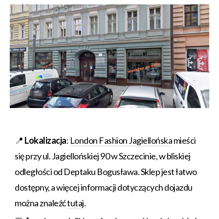
📍
Lokalizacja
:
London Fashion Jagiellońska
mieści
się przy ul. Jagiellońskiej 90 w Szczecinie, w bliskiej
odległości od Deptaku Bogusława. Sklep jest łatwo
dostępny, a więcej informacji dotyczących dojazdu
można znaleźć
tutaj
.