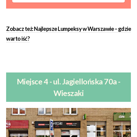
Zobacz też: Najlepsze Lumpeksy w Warszawie – gdzie
warto iść?
Miejsce 4 - ul. Jagiellońska 70a -
Wieszaki