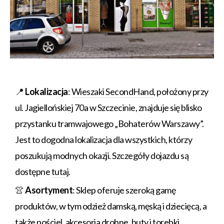
📍
Lokalizacja
:
Wieszaki SecondHand
, położony przy
ul. Jagiellońskiej 70a w Szczecinie, znajduje się blisko
przystanku tramwajowego „Bohaterów Warszawy”.
Jest to dogodna lokalizacja dla wszystkich, którzy
poszukują modnych okazji. Szczegóły dojazdu są
dostępne
tutaj
.
👚
Asortyment
: Sklep oferuje szeroką gamę
produktów, w tym odzież damską, męską i dziecięcą, a
także pościel, akcesoria drobne, buty i torebki.