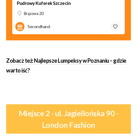
Pudrowy Kuferek Szczecin
Brązowa 20
Secondhand
Zobacz też: Najlepsze Lumpeksy w Poznaniu – gdzie
warto iść?
Miejsce 2 - ul. Jagiellońska 90 -
London Fashion