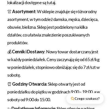
lokalizacji dostępne są
tutaj
.
👚
Asortyment
: W sklepie znajduje się różnorodny
asortyment, w tym odzież damska, męska, dziecięca,
obuwie, bielizna. Sklep jest podzielony na kilka
działów, co ułatwia znalezienie poszukiwanych
produktów.
💰
Cennik i Dostawy
: Nowy towar dostarczany jest
w każdy poniedziałek. Ceny zaczynają się od 65 zł/kg
w poniedziałek, stopniowo obniżając się do 7 zł/szt w
sobotę.
⏰
Godziny Otwarcia
: Sklep otwarty jest od
poniedziałku do piątku w godzinach 9:00 – 19:00, a w
Czego szukasz?
soboty od 9:00 do 15:00.
✨
Dodatkowe Informacje
: Sklep oferuje parking,