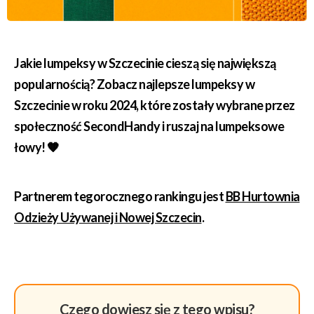
Jakie
lumpeksy w Szczecinie
cieszą się największą
popularnością? Zobacz najlepsze lumpeksy w
Szczecinie w roku 2024, które zostały wybrane przez
społeczność SecondHandy i ruszaj na lumpeksowe
łowy! 🧡
Partnerem tegorocznego rankingu jest
BB Hurtownia
Odzieży Używanej i Nowej Szczecin
.
Czego dowiesz się z tego wpisu?