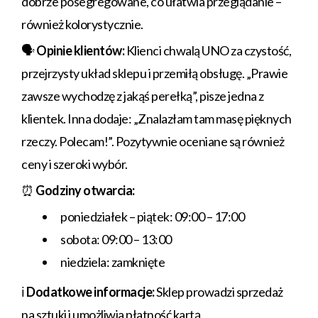
dobrze posegregowane, co ułatwia przeglądanie –
również kolorystycznie.
🗣️
Opinie klientów:
Klienci chwalą UNO za czystość,
przejrzysty układ sklepu i przemiłą obsługę. „Prawie
zawsze wychodzę z jakąś perełką”, pisze jedna z
klientek. Inna dodaje: „Znalazłam tam masę pięknych
rzeczy. Polecam!”. Pozytywnie oceniane są również
ceny i szeroki wybór.
⏰
Godziny otwarcia:
poniedziałek – piątek: 09:00 – 17:00
sobota: 09:00 – 13:00
niedziela: zamknięte
ℹ️
Dodatkowe informacje:
Sklep prowadzi sprzedaż
na sztuki i umożliwia płatność kartą.