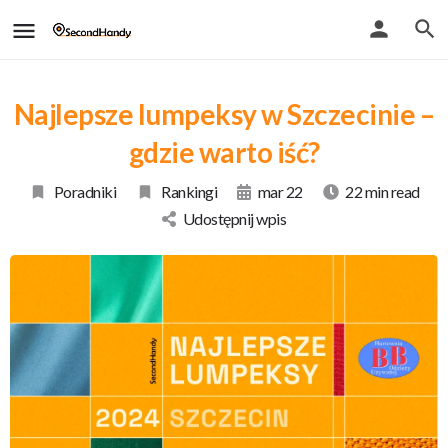
Najlepsze lumpeksy w Szczecinie –
gdzie warto iść?
Poradniki
Rankingi
mar 22
22 min read
Udostępnij wpis