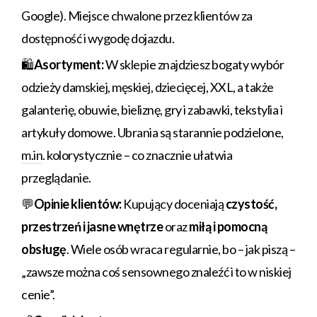
Google). Miejsce chwalone przez klientów za
dostępność i wygodę dojazdu.
🛍️
Asortyment:
W sklepie znajdziesz bogaty wybór
odzieży damskiej, męskiej, dziecięcej, XXL, a także
galanterię, obuwie, bieliznę, gry i zabawki, tekstylia i
artykuły domowe. Ubrania są starannie podzielone,
m.in
. kolorystycznie – co znacznie ułatwia
przeglądanie.
💬
Opinie klientów:
Kupujący doceniają
czystość,
przestrzeń i jasne wnętrze
oraz
miłą i pomocną
obsługę
. Wiele osób wraca regularnie, bo – jak piszą –
„zawsze można coś sensownego znaleźć i to w niskiej
cenie”.