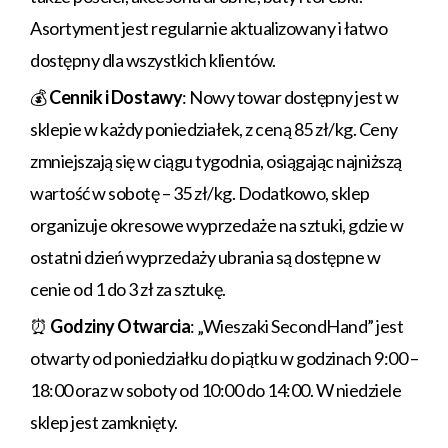
Asortyment jest regularnie aktualizowany i łatwo
dostępny dla wszystkich klientów.
💰
Cennik i Dostawy
: Nowy towar dostępny jest w
sklepie w każdy poniedziałek, z ceną 85 zł/kg. Ceny
zmniejszają się w ciągu tygodnia, osiągając najniższą
wartość w sobotę – 35 zł/kg. Dodatkowo, sklep
organizuje okresowe wyprzedaże na sztuki, gdzie w
ostatni dzień wyprzedaży ubrania są dostępne w
cenie od 1 do 3 zł za sztukę.
⏰
Godziny Otwarcia
: „Wieszaki SecondHand” jest
otwarty od poniedziałku do piątku w godzinach 9:00 –
18:00 oraz w soboty od 10:00 do 14:00. W niedziele
sklep jest zamknięty.