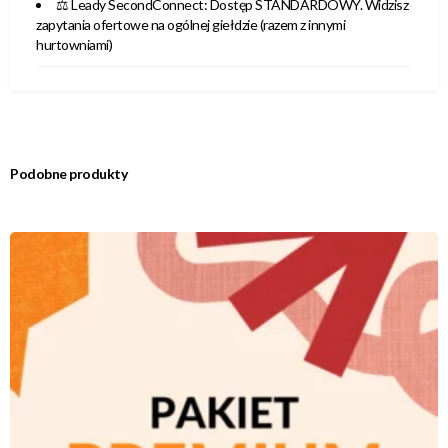
⚖️ Leady SecondConnect: Dostęp STANDARDOWY. Widzisz
zapytania ofertowe na ogólnej giełdzie (razem z innymi
hurtowniami)
Podobne produkty