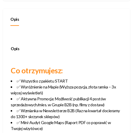
Opis
Opis
Co otrzymujesz:
✅ Wszystko z pakietu START
✅ Wyróżnienie na Mapie (Wyższa pozycja, złota ramka – 3x
więcej wyświetleń)
✅ Aktywna Promocja: Możliwość publikacji 4 postów
sprzedażowych/mies. w Grupie B2B (np. filmy z dostaw)
✅ Wzmianka w Newsletterze B2B (Raz na kwartał docieramy
do 1300+ skrzynek sklepów)
✅ Mini-Audyt Google Maps (Raport PDF co poprawić w
Twojej wizytówce)