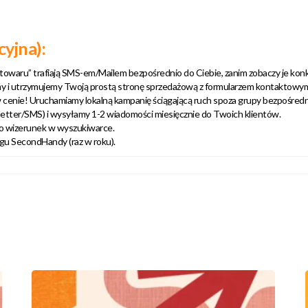
yjna):
u” trafiają SMS-em/Mailem bezpośrednio do Ciebie, zanim zobaczy je konkur
my i utrzymujemy Twoją prostą stronę sprzedażową z formularzem kontaktowy
cenie! Uruchamiamy lokalną kampanię ściągającą ruch spoza grupy bezpośredni
tter/SMS) i wysyłamy 1-2 wiadomości miesięcznie do Twoich klientów.
 o wizerunek w wyszukiwarce.
gu SecondHandy (raz w roku).