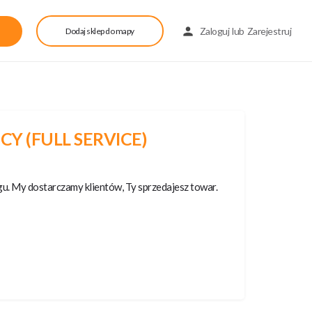
Zaloguj
lub
Zarejestruj
Dodaj sklep do mapy
CY (FULL SERVICE)
u. My dostarczamy klientów, Ty sprzedajesz towar.