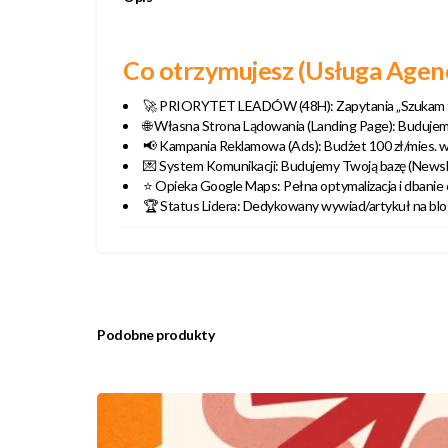
Co otrzymujesz (Usługa Agenc
🚀 PRIORYTET LEADÓW (48H): Zapytania „Szukam towar
🌐 Własna Strona Lądowania (Landing Page): Buduje
📢 Kampania Reklamowa (Ads): Budżet 100 zł/mies. w 
💌 System Komunikacji: Budujemy Twoją bazę (Newsle
⭐ Opieka Google Maps: Pełna optymalizacja i dbanie
🏆 Status Lidera: Dedykowany wywiad/artykuł na blo
Podobne produkty