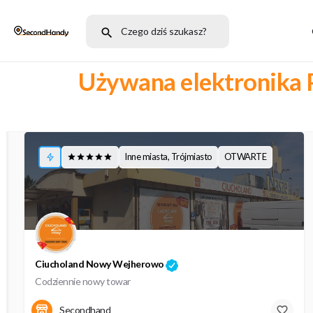
Używana elektronika 
Szukaj przesuwając mapę
Inne miasta, Trójmiasto
OTWARTE
Ciucholand Nowy Wejherowo
Codziennie nowy towar
10 Lutego
Secondhand