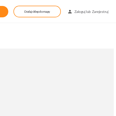
Zaloguj
lub
Zarejestruj
Dodaj sklep do mapy