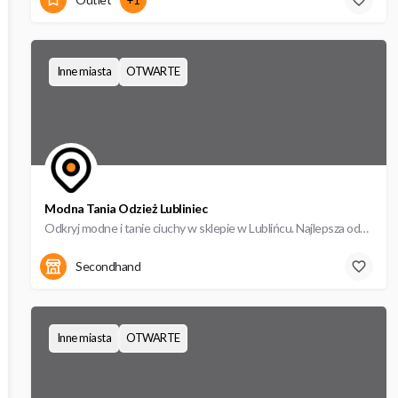
Inne miasta
OTWARTE
Modna Tania Odzież Lubliniec
Odkryj modne i tanie ciuchy w sklepie w Lublińcu. Najlepsza odzież w doskonałych cenach!
Plebiscytowa 3
Secondhand
Inne miasta
OTWARTE