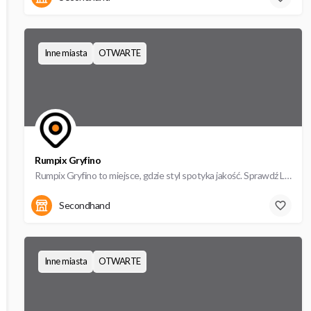
Inne miasta
OTWARTE
Rumpix Gryfino
Rumpix Gryfino to miejsce, gdzie styl spotyka jakość. Sprawdź Lumpeks Rumpix i zaskocz wszystkich!
Bolesława CHrobrego 15
Secondhand
Inne miasta
OTWARTE