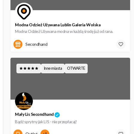
Modna Odzież Używana Lublin Galeria Wolska
Modna Odzież Używana modna w każdą środę już od rana.
Wolska 8a
Secondhand
Inne miasta
OTWARTE
Mały Lis Secondhand
Bądź sprytny jak LIS - nie przepłacaj!
Sejmowa 13
Outlet
+1