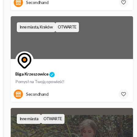
Szkolna 13a
Secondhand
Inne miasta, Kraków
OTWARTE
Biga Krzeszowice
Pomysł na Twoją opowieść!
Tadeusza Kościuszki 54
Secondhand
Inne miasta
OTWARTE