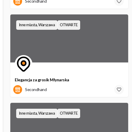
Kościelna 1a
Secondhand
Inne miasta, Warszawa
OTWARTE
Elegancja za grosik Młynarska
Młynarska 6
Secondhand
Inne miasta, Warszawa
OTWARTE