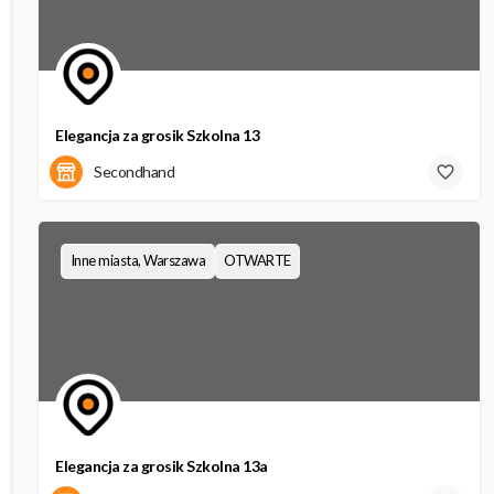
Elegancja za grosik Szkolna 13
Szkolna 13
Secondhand
Inne miasta, Warszawa
OTWARTE
Elegancja za grosik Szkolna 13a