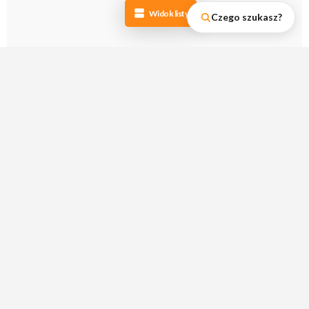
Widok listy
Czego szukasz?
Używane płyty winylowe Wrocław
– to hasło,
które dla wielu miłośników muzyki brzmi jak
melodyjny riff gitarowy. Znajdując się na
Secondhandy.com.pl
, trafiłeś na miejsce, gdzie
poszukiwanie tych unikalnych skarbów staje się
przyjemnością. Bogactwo ofert od sprawdzonych
sprzedawców, gwarancja jakości i przystępne ceny
– to wszystko czeka na Ciebie w kategorii
używane płyty winylowe Wrocław.