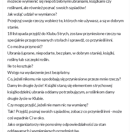
możecie wymienić się niepotrzebnymi ubraniami, książkami czy
roślinami, ale również poznać swoich sąsiadów!
Jak wziąć udział w wymiance?
Przejrzyj swoje rzeczy, wybierz te, których nie używasz, a są w dobrym
stanie.
18 listopada przyjdź do Klubu Strych, zostaw przyniesione rzeczy na
specjalnie przygotowanych stołach i sprawdź, co przynieśli inni.
Co można przynosić?
Ubrania (uprane, niepodarte, bez plam, w dobrym stanie), książki,
rośliny lub szczepki roślin.
Ile to kosztuje?
Wstęp na wydarzenie jest bezpłatny.
Co, jeżeli nikomu nie spodobają się przyniesione przeze mnie rzeczy?
Damy im drugie życie! Książki staną się elementem strychowej
książkodzielni, ubrania oddamy potrzebującym, a roślinkom damy
drugie życie w Klubie.
Czy mogę przyjść, jeżeli nie mam nic na wymianę?
Tak! Przyjdź, poznaj swoich sąsiadów, zobacz co przynieśli inni - może
coś wpadnie Ci w oko.
Jako organizatorzy nie ponosimy odpowiedzialności za stan
oddawanych i wymienianych przedmiotów.