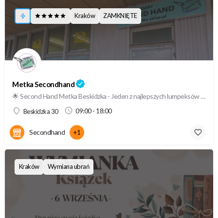
Kraków
ZAMKNIĘTE
Metka Secondhand
🌟 Second Hand Metka Beskidzka - Jeden z najlepszych lumpeksów w Krakowie (TOP 5) Odwiedź Lumpeks Metka…
09:00 - 18:00
Beskidzka 30
Secondhand
+1
Kraków
Wymiana ubrań