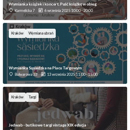
Wymianka książek i koncert. Puść książkę w obieg
Karmelicka 7
6 września 2025 10:00 - 20:00
Kraków
Wymiana ubrań
Wymianka Sąsiedzka na Placu Targowym
Bulwarowa 33
13 września 2025 11:00 - 15:00
Kraków
Targi
Jedwab - butikowe targi vintage XIX edycja