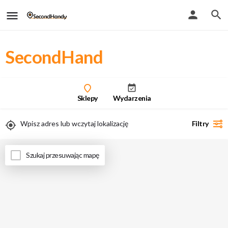
SecondHand
Sklepy
Wydarzenia
Filtry
Uwaga - przy włączeniu geolokalizacji zobaczysz tylko wyniki stacjonarne
Szukaj przesuwając mapę