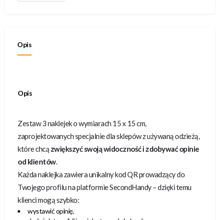
Opis
Opis
Zestaw 3 naklejek o wymiarach 15 x 15 cm,
zaprojektowanych specjalnie dla sklepów z używaną odzieżą,
które chcą
zwiększyć swoją widoczność i zdobywać opinie
od klientów
.
Każda naklejka zawiera unikalny kod QR prowadzący do
Twojego profilu na platformie SecondHandy – dzięki temu
klienci mogą szybko:
wystawić opinię,