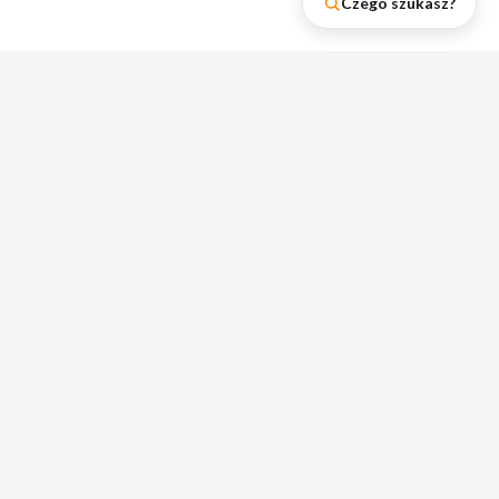
Czego szukasz?
Najnowsze wpisy na naszym
blogu
Zobacz rankingi lumpeksów, poradniki i
wskazówki dotyczące zakupów w
lumpeksach