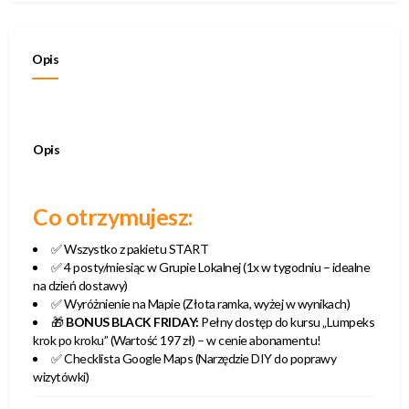
Opis
Opis
Co otrzymujesz:
✅ Wszystko z pakietu START
✅ 4 posty/miesiąc w Grupie Lokalnej (1x w tygodniu – idealne
na dzień dostawy)
✅ Wyróżnienie na Mapie (Złota ramka, wyżej w wynikach)
🎁
BONUS BLACK FRIDAY:
Pełny dostęp do kursu „Lumpeks
krok po kroku” (Wartość 197 zł) – w cenie abonamentu!
✅ Checklista Google Maps (Narzędzie DIY do poprawy
wizytówki)