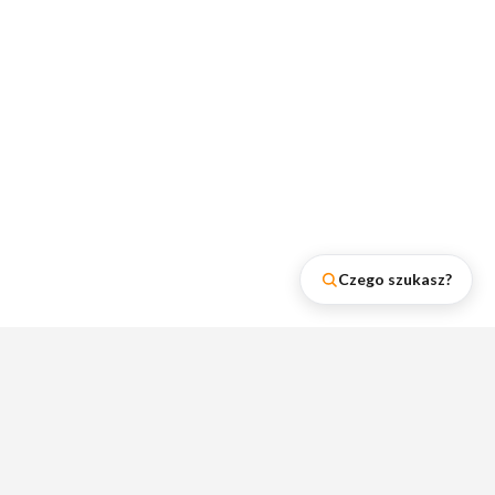
Czego szukasz?
Najnowsze wpisy na naszym
blogu
Zobacz rankingi lumpeksów, poradniki i