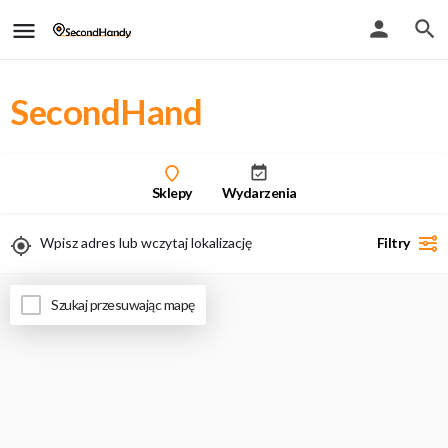
SecondHand
Sklepy
Wydarzenia
Filtry
Uwaga - przy włączeniu geolokalizacji zobaczysz tylko wyniki stacjonarne
Szukaj przesuwając mapę