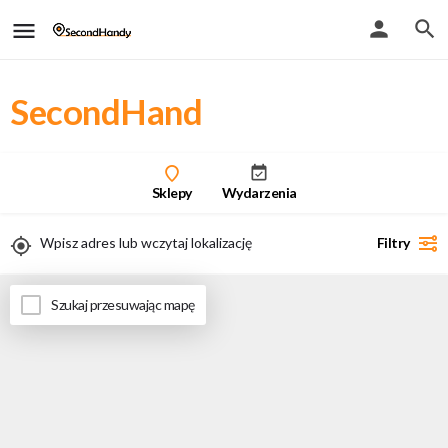
SecondHand
Sklepy
Wydarzenia
Filtry
Uwaga - przy włączeniu geolokalizacji zobaczysz tylko wyniki stacjonarne
Szukaj przesuwając mapę