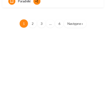
Poradniki
+1
1
2
3
…
6
Następne »