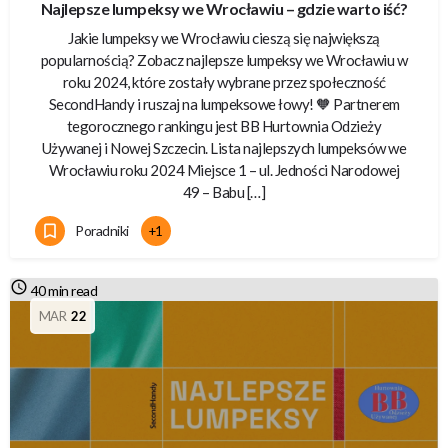
Najlepsze lumpeksy we Wrocławiu – gdzie warto iść?
Jakie lumpeksy we Wrocławiu cieszą się największą
popularnością? Zobacz najlepsze lumpeksy we Wrocławiu w
roku 2024, które zostały wybrane przez społeczność
SecondHandy i ruszaj na lumpeksowe łowy! 🧡 Partnerem
tegorocznego rankingu jest BB Hurtownia Odzieży
Używanej i Nowej Szczecin. Lista najlepszych lumpeksów we
Wrocławiu roku 2024 Miejsce 1 – ul. Jedności Narodowej
49 – Babu […]
Poradniki
+1
40 min read
MAR
22