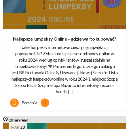
Najlepsze lumpeksy Online – gdzie warto kupować?
Jakie lumpeksy internetowe cieszą się największą
popularnością? Zobacz najlepsze second handy online w
roku 2024, według opinii klientów i ruszaj zdalnie na
lumpeksowe łowy! 🧡 Partnerem tegorocznego rankingu
jest BB Hurtownia Odzieży Używanej i Nowej Szczecin. Lista
najlepszych lumpeksów online w roku 2024 1. miejsce: Szopa
Szopa Bazar Szopa Szopa Bazar to internetowy second-
hand z […]
Poradniki
+1
28 min read
MAR
23