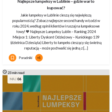
Najlepsze lumpeksy w Lublinie – gdzie warto
kupować?
Jakie lumpeksy w Lublinie cieszą się największą
popularnością? Zobacz najlepsze second handy w Łodzi w
roku 2024, według opinii klientów i ruszaj na lumpeksowe
łowy! 🧡 Najlepsze Lumpeksy Lublin – Ranking 2024
Miejsce 1: Liberty Dyskont Odzieżowy – Kunickiego 139
(dzielnica Dziesiąta) Liberty to lumpeks cieszący się świetną
reputacją – może pochwalić się jedną z […]
Poradniki
+1
23 min read
MAJ
06