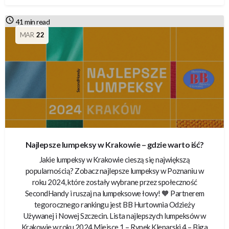
41 min read
MAR
22
Najlepsze lumpeksy w Krakowie – gdzie warto iść?
Jakie lumpeksy w Krakowie cieszą się największą
popularnością? Zobacz najlepsze lumpeksy w Poznaniu w
roku 2024, które zostały wybrane przez społeczność
SecondHandy i ruszaj na lumpeksowe łowy! 🧡 Partnerem
tegorocznego rankingu jest BB Hurtownia Odzieży
Używanej i Nowej Szczecin. Lista najlepszych lumpeksów w
Krakowie w roku 2024 Miejsce 1 – Rynek Kleparski 4 – Biga