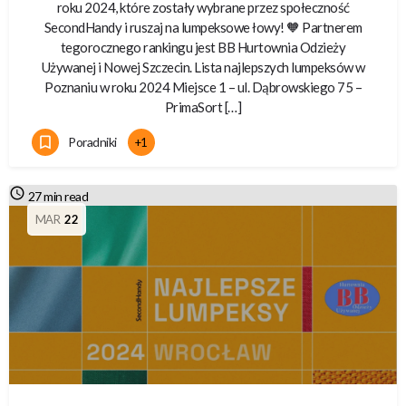
roku 2024, które zostały wybrane przez społeczność
SecondHandy i ruszaj na lumpeksowe łowy! 🧡 Partnerem
tegorocznego rankingu jest BB Hurtownia Odzieży
Używanej i Nowej Szczecin. Lista najlepszych lumpeksów w
Poznaniu w roku 2024 Miejsce 1 – ul. Dąbrowskiego 75 –
PrimaSort […]
Poradniki
+1
27 min read
MAR
22