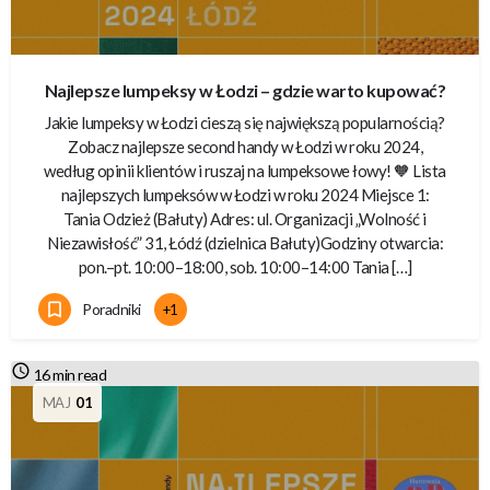
Najlepsze lumpeksy w Łodzi – gdzie warto kupować?
Jakie lumpeksy w Łodzi cieszą się największą popularnością?
Zobacz najlepsze second handy w Łodzi w roku 2024,
według opinii klientów i ruszaj na lumpeksowe łowy! 🧡 Lista
najlepszych lumpeksów w Łodzi w roku 2024 Miejsce 1:
Tania Odzież (Bałuty) Adres: ul. Organizacji „Wolność i
Niezawisłość” 31, Łódź (dzielnica Bałuty)Godziny otwarcia:
pon.–pt. 10:00–18:00, sob. 10:00–14:00​ Tania […]
Poradniki
+1
16 min read
MAJ
01