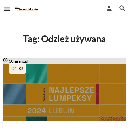
Tag:
Odzież używana
10 min read
CZE
02